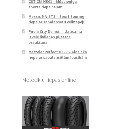
CST CM-NK01 – Mūsdienīga
sporta riepa ceļam
Maxxis MA-ST3 – Sport-touring
riepa ar sabalansētu veiktspēju
Pirelli City Demon – Uzticama
izvēle ikdienas pilsētas
braukšanai
Metzeler Perfect ME77 – Klasiska
riepa ar sabalansētām īpašībām
Motociklu riepas online