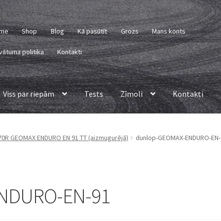
me
Shop
Blog
Kā pasūtīt
Grozs
Mans konts
vātuma politika
Kontakti
Viss par riepām
Tests
Zīmoli
Kontakti
 70R GEOMAX ENDURO EN 91 TT (aizmugurējā)
dunlop-GEOMAX-ENDURO-EN-
NDURO-EN-91