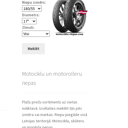
Riepu izmērs:
Diametrs:
Zīmoli:
Meklēt
Motociklu un motorolleru
riepas
Plašs preču sortiments uz vietas
noliktavā. Izvēlaties meklēt tās pēc
izmēra vai markas. Riepu piegāde visā
Latvijas teritorijā. Motociklu, skūteru
un mopēda riepas.