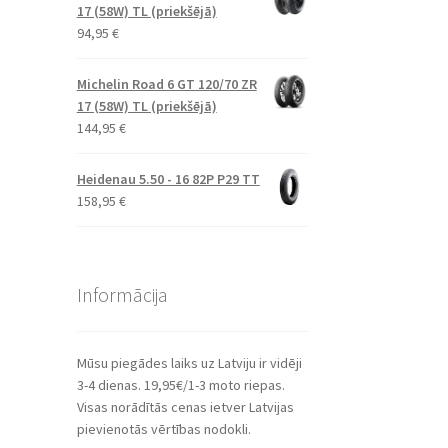
17 (58W) TL (priekšējā)
94,95
€
Michelin Road 6 GT 120/70 ZR
17 (58W) TL (priekšējā)
144,95
€
Heidenau 5.50 - 16 82P P29 TT
158,95
€
Informācija
Mūsu piegādes laiks uz Latviju ir vidēji
3-4 dienas. 19,95€/1-3 moto riepas.
Visas norādītās cenas ietver Latvijas
pievienotās vērtības nodokli.