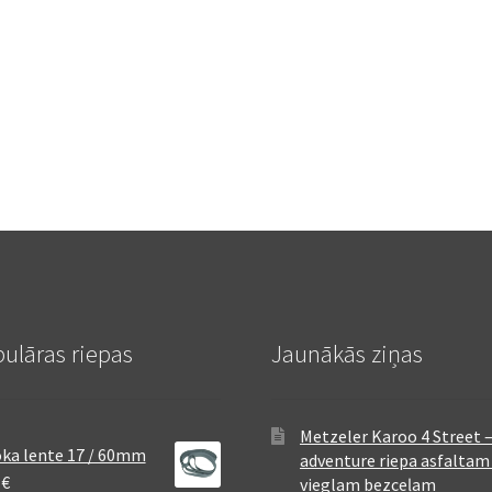
ulāras riepas
Jaunākās ziņas
Metzeler Karoo 4 Street 
ka lente 17 / 60mm
adventure riepa asfaltam
8
€
vieglam bezceļam