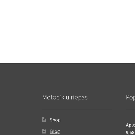
Motociklu riepas
Pop
Shop
Aplo
Blog
9,6