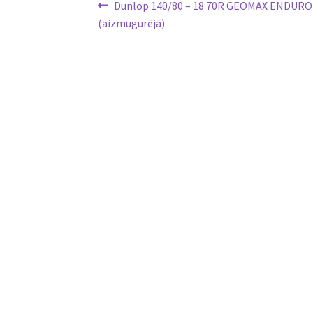
Ziņu
Previous
Dunlop 140/80 – 18 70R GEOMAX ENDURO
post:
(aizmugurējā)
izvēlne