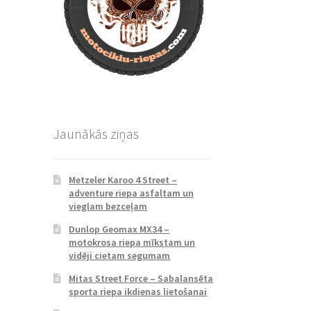
Jaunākās ziņas
Metzeler Karoo 4 Street –
adventure riepa asfaltam un
vieglam bezceļam
Dunlop Geomax MX34 –
motokrosa riepa mīkstam un
vidēji cietam segumam
Mitas Street Force – Sabalansēta
sporta riepa ikdienas lietošanai