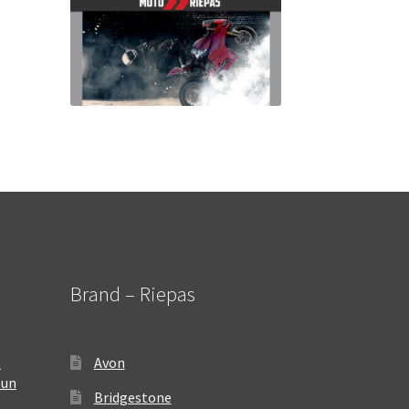
Brand – Riepas
–
Avon
 un
Bridgestone