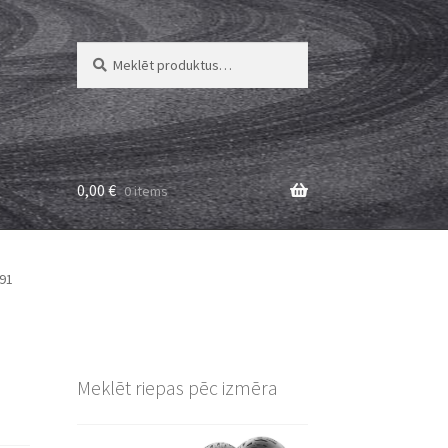
Meklēt:
Meklēt
0,00
€
0 items
91
Meklēt riepas pēc izmēra