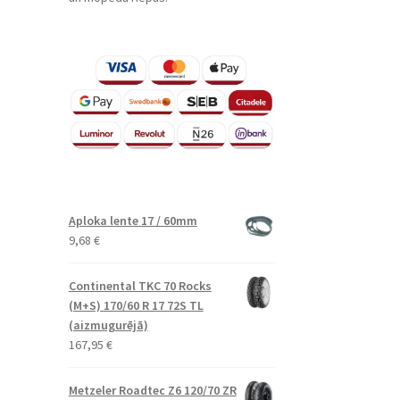
Aploka lente 17 / 60mm
9,68
€
Continental TKC 70 Rocks
(M+S) 170/60 R 17 72S TL
(aizmugurējā)
167,95
€
Metzeler Roadtec Z6 120/70 ZR