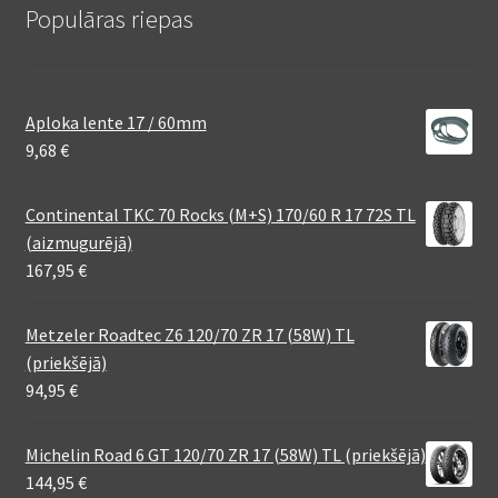
Populāras riepas
Aploka lente 17 / 60mm
9,68
€
Continental TKC 70 Rocks (M+S) 170/60 R 17 72S TL
(aizmugurējā)
167,95
€
Metzeler Roadtec Z6 120/70 ZR 17 (58W) TL
(priekšējā)
94,95
€
Michelin Road 6 GT 120/70 ZR 17 (58W) TL (priekšējā)
144,95
€