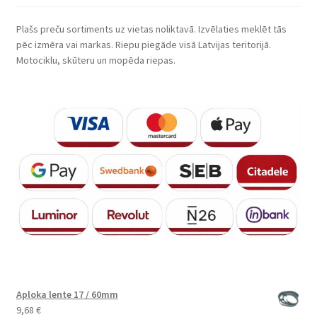
Plašs preču sortiments uz vietas noliktavā. Izvēlaties meklēt tās
pēc izmēra vai markas. Riepu piegāde visā Latvijas teritorijā.
Motociklu, skūteru un mopēda riepas.
Aploka lente 17 / 60mm
9,68
€