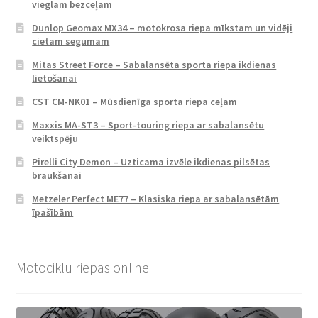
vieglam bezceļam
Dunlop Geomax MX34 – motokrosa riepa mīkstam un vidēji
cietam segumam
Mitas Street Force – Sabalansēta sporta riepa ikdienas
lietošanai
CST CM-NK01 – Mūsdienīga sporta riepa ceļam
Maxxis MA-ST3 – Sport-touring riepa ar sabalansētu
veiktspēju
Pirelli City Demon – Uzticama izvēle ikdienas pilsētas
braukšanai
Metzeler Perfect ME77 – Klasiska riepa ar sabalansētām
īpašībām
Motociklu riepas online