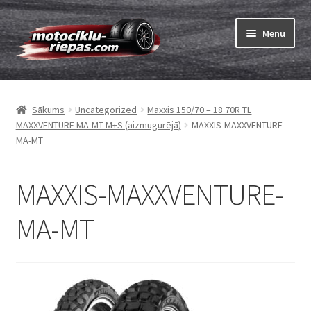
Skip
Skip
Menu
to
to
navigation
content
Expand
Riepas
child
Sākums
Uncategorized
Maxxis 150/70 – 18 70R TL
menu
Expand
Kameras
MAXXVENTURE MA-MT M+S (aizmugurējā)
MAXXIS-MAXXVENTURE-
child
MA-MT
menu
Pasūtīt
MAXXIS-MAXXVENTURE-
Expand
Viss par riepām
child
MA-MT
menu
Tests
Expand
Zīmoli
child
menu
Kontakti