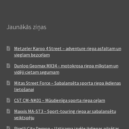
Jaunākās ziņas
Metzeler Karoo 4 Street – adventure riepa asfaltam un
vieglam bezceļam
Dunlop Geomax MX34 – motokrosa riepa mīkstam un
vidēji cietam segumam
Mitas Street Force – Sabalansēta sporta riepa ikdienas
lietošanai
CST CM-NK01 – Mūsdienīga sporta riepa ceļam
Maxxis MA-ST3 – Sport-touring riepa ar sabalansētu
veiktspēju
Pirelli City Demon – Uzticama izvēle ikdienas pilsētas