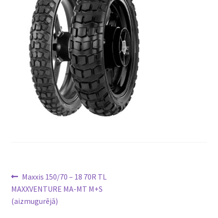
Ziņu
Previous
Maxxis 150/70 – 18 70R TL
post:
MAXXVENTURE MA-MT M+S
izvēlne
(aizmugurējā)