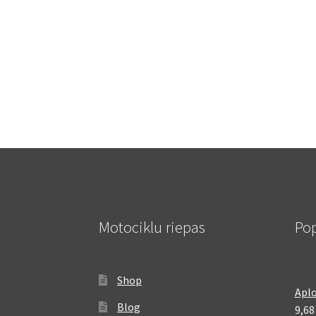
Motociklu riepas
Pop
Shop
Aplo
Blog
9,6