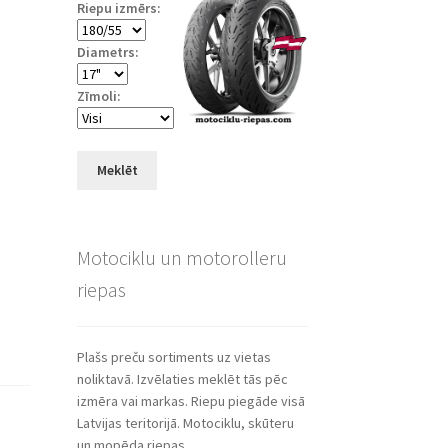
Riepu izmērs:
Diametrs:
Zīmoli:
Meklēt
Motociklu un motorolleru
riepas
Plašs preču sortiments uz vietas
noliktavā. Izvēlaties meklēt tās pēc
izmēra vai markas. Riepu piegāde visā
Latvijas teritorijā. Motociklu, skūteru
un mopēda riepas.