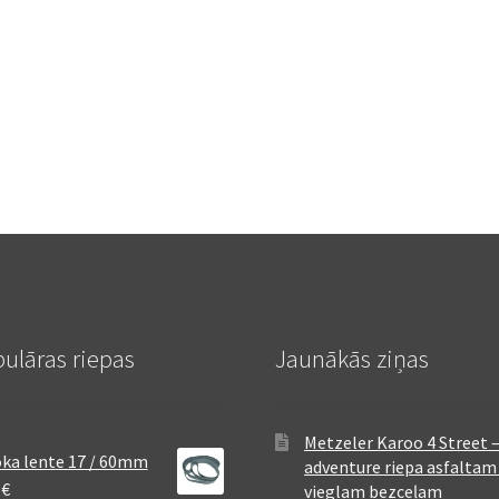
ulāras riepas
Jaunākās ziņas
Metzeler Karoo 4 Street 
ka lente 17 / 60mm
adventure riepa asfaltam
8
€
vieglam bezceļam