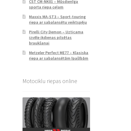
CST CM-NK01 – Mūsdienīga
sporta riepa ceļam
Maxxis MA-ST3 – Sport-touring
riepa ar sabalansētu veiktspēju
Pirelli City Demon – Uzticama
izvēle ikdienas pilsētas
braukšanai
Metzeler Perfect ME77 – Klasiska
riepa ar sabalansētām īpašībām
Motociklu riepas online