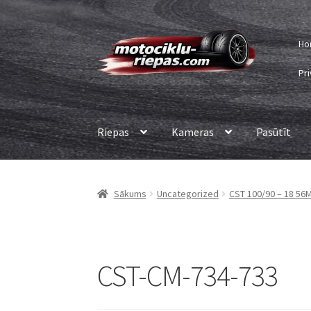
Skip
Skip
Ho
to
to
navigation
content
Pri
Riepas
Kameras
Pasūtīt
Sākums
Uncategorized
CST 100/90 – 18 56
CST-CM-734-733