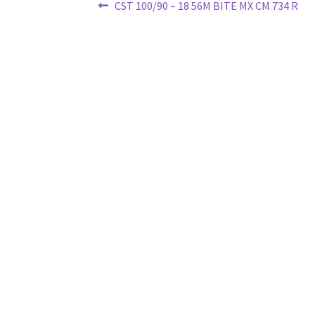
Ziņu
Previous
CST 100/90 – 18 56M BITE MX CM 734 R
post:
izvēlne