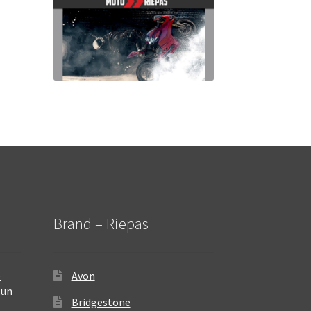
Brand – Riepas
–
Avon
 un
Bridgestone