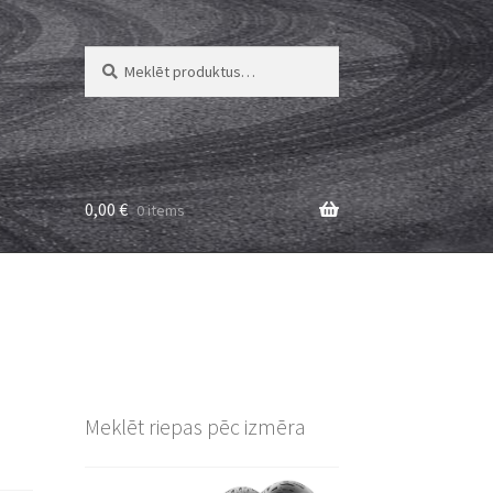
Meklēt:
Meklēt
0,00
€
0 items
Meklēt riepas pēc izmēra