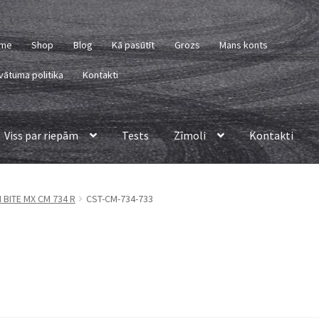
me
Shop
Blog
Kā pasūtīt
Grozs
Mans konts
vātuma politika
Kontakti
Viss par riepām
Tests
Zīmoli
Kontakti
M BITE MX CM 734 R
CST-CM-734-733