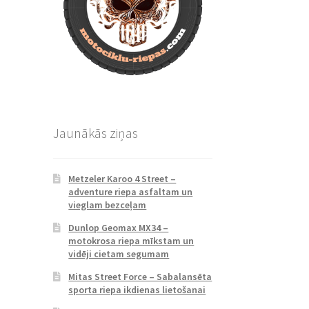
Jaunākās ziņas
Metzeler Karoo 4 Street –
adventure riepa asfaltam un
vieglam bezceļam
Dunlop Geomax MX34 –
motokrosa riepa mīkstam un
vidēji cietam segumam
Mitas Street Force – Sabalansēta
sporta riepa ikdienas lietošanai