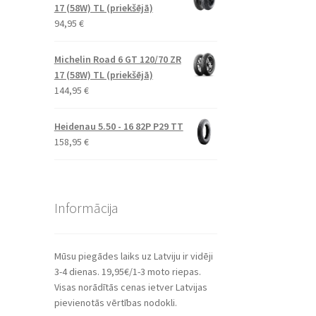
17 (58W) TL (priekšējā)
94,95
€
Michelin Road 6 GT 120/70 ZR
17 (58W) TL (priekšējā)
144,95
€
Heidenau 5.50 - 16 82P P29 TT
158,95
€
Informācija
Mūsu piegādes laiks uz Latviju ir vidēji
3-4 dienas. 19,95€/1-3 moto riepas.
Visas norādītās cenas ietver Latvijas
pievienotās vērtības nodokli.