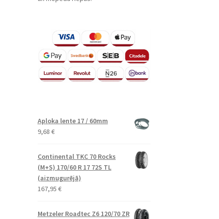
Aploka lente 17 / 60mm
9,68
€
Continental TKC 70 Rocks
(M+S) 170/60 R 17 72S TL
(aizmugurējā)
167,95
€
Metzeler Roadtec Z6 120/70 ZR