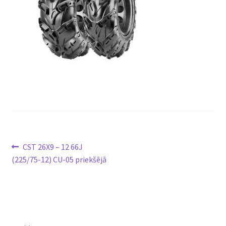
Ziņu
Previous
CST 26X9 – 12 66J
post:
(225/75-12) CU-05 priekšējā
izvēlne