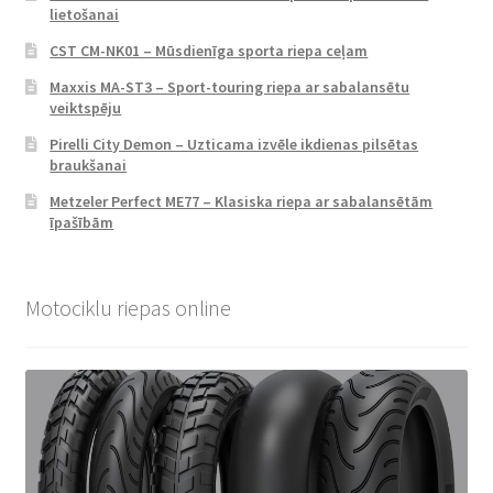
lietošanai
CST CM-NK01 – Mūsdienīga sporta riepa ceļam
Maxxis MA-ST3 – Sport-touring riepa ar sabalansētu
veiktspēju
Pirelli City Demon – Uzticama izvēle ikdienas pilsētas
braukšanai
Metzeler Perfect ME77 – Klasiska riepa ar sabalansētām
īpašībām
Motociklu riepas online