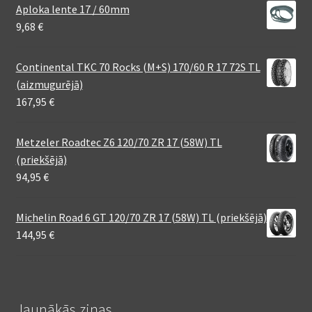
Aploka lente 17 / 60mm
9,68
€
Continental TKC 70 Rocks (M+S) 170/60 R 17 72S TL
(aizmugurējā)
167,95
€
Metzeler Roadtec Z6 120/70 ZR 17 (58W) TL
(priekšējā)
94,95
€
Michelin Road 6 GT 120/70 ZR 17 (58W) TL (priekšējā)
144,95
€
Jaunākās ziņas