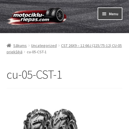
Skip
Skip
Menu
to
to
navigation
content
Expand
Riepas
child
Sākums
Uncategorized
CST 26X9 – 12 66J (225/75-12) CU-05
menu
Expand
Kameras
priekšējā
cu-05-CST-1
child
menu
Pasūtīt
cu-05-CST-1
Expand
Viss par riepām
child
menu
Tests
Expand
Zīmoli
child
menu
Kontakti