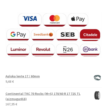
Aploka lente 17 / 60mm
9,68
€
Continental TKC 70 Rocks (M+S) 170/60 R 17 72S TL
(aizmugurējā)
167,95
€