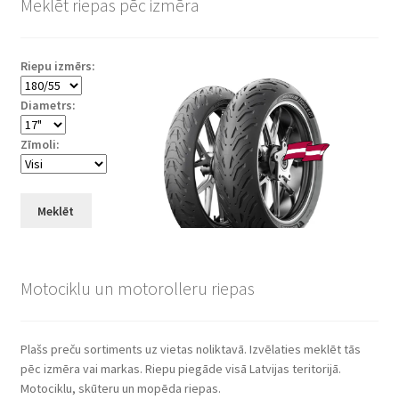
Meklēt riepas pēc izmēra
Riepu izmērs:
Diametrs:
Zīmoli:
Meklēt
Motociklu un motorolleru riepas
Plašs preču sortiments uz vietas noliktavā. Izvēlaties meklēt tās
pēc izmēra vai markas. Riepu piegāde visā Latvijas teritorijā.
Motociklu, skūteru un mopēda riepas.