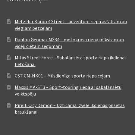
Metzeler Karoo 4 Street – adventure riepa asfaltam un
vieglam bezceļam
Dunlop Geomax MX34 – motokrosa riepa mīkstam un
vidēji cietam segumam
Mitas Street Force – Sabalansēta sporta riepa ikdienas
lietošanai
CST CM-NK01 – Mūsdienīga sporta riepa ceļam
Maxxis MA-ST3 – Sport-touring riepa ar sabalansētu
veiktspēju
Pirelli City Demon – Uzticama izvēle ikdienas pilsētas
braukšanai