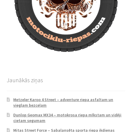
Jaunākās ziņas
Metzeler Karoo 4 Street – adventure riepa asfaltam un
vieglam bezceļam
Dunlop Geomax MX34 – motokrosa riepa mīkstam un vidēji
cietam segumam
Mitas Street Force – Sabalansēta sporta riepa ikdienas