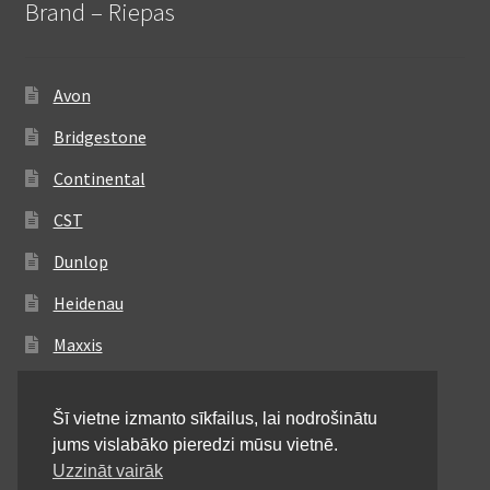
Brand – Riepas
Avon
Bridgestone
Continental
CST
Dunlop
Heidenau
Maxxis
Metzeler
Šī vietne izmanto sīkfailus, lai nodrošinātu
Michelin
jums vislabāko pieredzi mūsu vietnē.
Mitas
Uzzināt vairāk