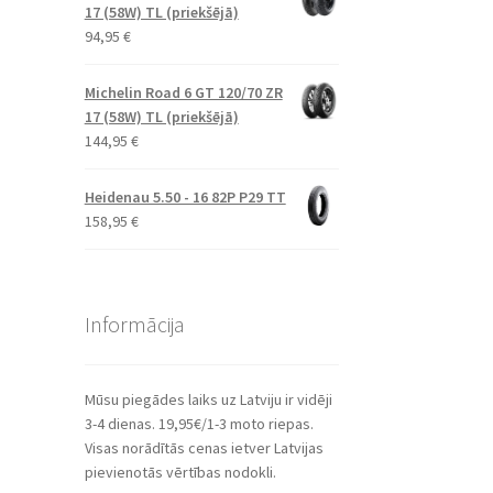
17 (58W) TL (priekšējā)
94,95
€
Michelin Road 6 GT 120/70 ZR
17 (58W) TL (priekšējā)
144,95
€
Heidenau 5.50 - 16 82P P29 TT
158,95
€
Informācija
Mūsu piegādes laiks uz Latviju ir vidēji
3-4 dienas. 19,95€/1-3 moto riepas.
Visas norādītās cenas ietver Latvijas
pievienotās vērtības nodokli.