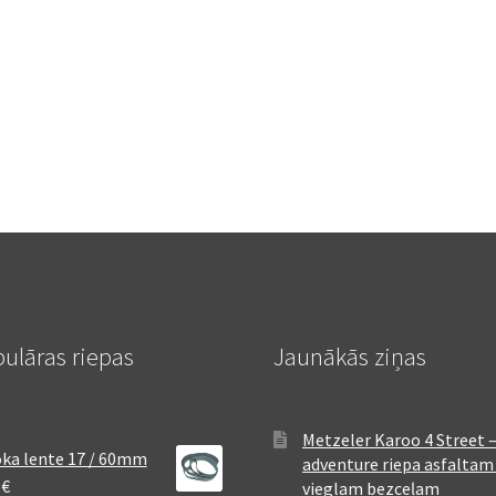
ulāras riepas
Jaunākās ziņas
Metzeler Karoo 4 Street 
ka lente 17 / 60mm
adventure riepa asfaltam
8
€
vieglam bezceļam