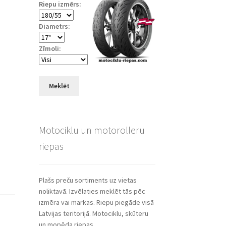
Riepu izmērs:
Diametrs:
Zīmoli:
Meklēt
Motociklu un motorolleru
riepas
Plašs preču sortiments uz vietas
noliktavā. Izvēlaties meklēt tās pēc
izmēra vai markas. Riepu piegāde visā
Latvijas teritorijā. Motociklu, skūteru
un mopēda riepas.