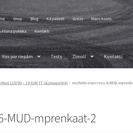
me
Shop
Blog
Kā pasūtīt
Grozs
Mans konts
vātuma politika
Kontakti
Viss par riepām
Tests
Zīmoli
Kontakti
6 Mud 110/90 – 19 62M TT (aizmugurējā)
michelin-starcross-6-MUD-mprenk
s-6-MUD-mprenkaat-2