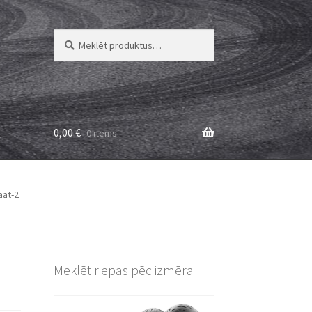
Meklēt:
Meklēt
0,00
€
0 items
aat-2
Meklēt riepas pēc izmēra