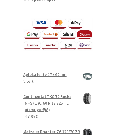
Aploka lente 17 / 60mm
9,68
€
Continental TKC 70 Rocks
(M+S) 170/60 R 17 72S TL
(aizmugurējā)
167,95
€
Metzeler Roadtec Z6 120/70 ZR