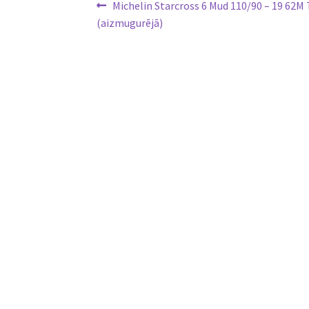
Ziņu
Previous
Michelin Starcross 6 Mud 110/90 – 19 62M
post:
(aizmugurējā)
izvēlne