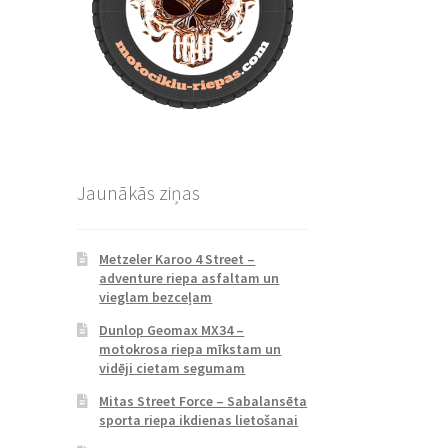
Jaunākās ziņas
Metzeler Karoo 4 Street –
adventure riepa asfaltam un
vieglam bezceļam
Dunlop Geomax MX34 –
motokrosa riepa mīkstam un
vidēji cietam segumam
Mitas Street Force – Sabalansēta
sporta riepa ikdienas lietošanai