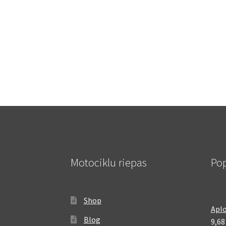
Motociklu riepas
Pop
Shop
Aplo
Blog
9,6