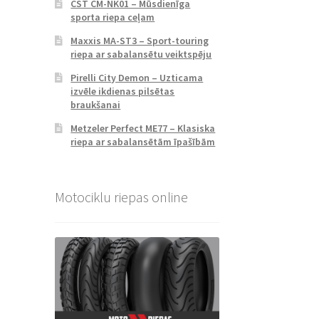
CST CM-NK01 – Mūsdienīga
sporta riepa ceļam
Maxxis MA-ST3 – Sport-touring
riepa ar sabalansētu veiktspēju
Pirelli City Demon – Uzticama
izvēle ikdienas pilsētas
braukšanai
Metzeler Perfect ME77 – Klasiska
riepa ar sabalansētām īpašībām
Motociklu riepas online