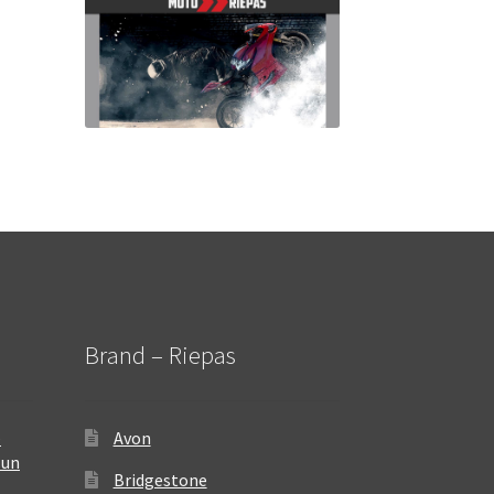
Brand – Riepas
–
Avon
 un
Bridgestone