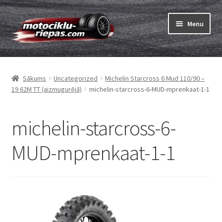
Skip
Skip
Menu
to
to
navigation
content
Expand
Riepas
child
Sākums
Uncategorized
Michelin Starcross 6 Mud 110/90 –
menu
Expand
Kameras
19 62M TT (aizmugurējā)
michelin-starcross-6-MUD-mprenkaat-1-1
child
menu
Pasūtīt
michelin-starcross-6-
Expand
Viss par riepām
MUD-mprenkaat-1-1
child
menu
Tests
Expand
Zīmoli
child
menu
Kontakti