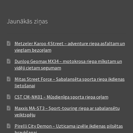
Jaunākās ziņas
Metzeler Karoo 4 Street – adventure riepa asfaltam un
vieglam bezceļam
Dunlop Geomax MX34 – motokrosa riepa mīkstam un
vidēji cietam segumam
Mitas Street Force – Sabalansēta sporta riepa ikdienas
lietošanai
CST CM-NK01 – Mūsdienīga sporta riepa ceļam
Maxxis MA-ST3 – Sport-touring riepa ar sabalansētu
veiktspēju
Pirelli City Demon – Uzticama izvēle ikdienas pilsētas
braukšanai