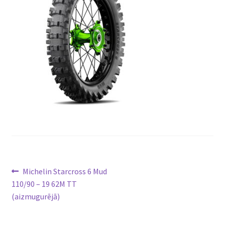
Ziņu
Previous
Michelin Starcross 6 Mud
post:
110/90 – 19 62M TT
izvēlne
(aizmugurējā)