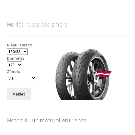
Meklēt riepas pēc izmēra
Riepu izmērs:
Diametrs:
Zīmoli:
Meklēt
Motociklu un motorolleru riepas