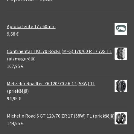
Aploka lente 17 / 60mm
9,68
€
Continental TKC 70 Rocks (M+S) 170/60 R 17 72S TL
(aizmugurējā)
167,95
€
Metzeler Roadtec Z6 120/70 ZR 17 (58W) TL
(priekšējā)
94,95
€
Michelin Road 6 GT 120/70 ZR 17 (58W) TL (priekšējā)
144,95
€