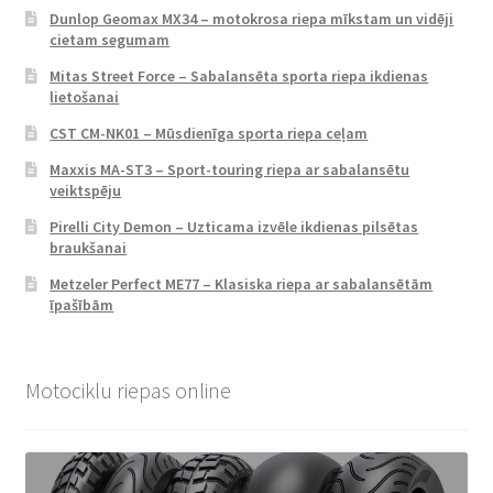
Dunlop Geomax MX34 – motokrosa riepa mīkstam un vidēji
cietam segumam
Mitas Street Force – Sabalansēta sporta riepa ikdienas
lietošanai
CST CM-NK01 – Mūsdienīga sporta riepa ceļam
Maxxis MA-ST3 – Sport-touring riepa ar sabalansētu
veiktspēju
Pirelli City Demon – Uzticama izvēle ikdienas pilsētas
braukšanai
Metzeler Perfect ME77 – Klasiska riepa ar sabalansētām
īpašībām
Motociklu riepas online