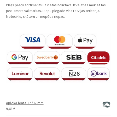
Plašs preču sortiments uz vietas noliktavā. Izvēlaties meklēt tās
pēc izmēra vai markas. Riepu piegāde visā Latvijas teritorijā.
Motociklu, skūteru un mopēda riepas.
Aploka lente 17 / 60mm
9,68
€