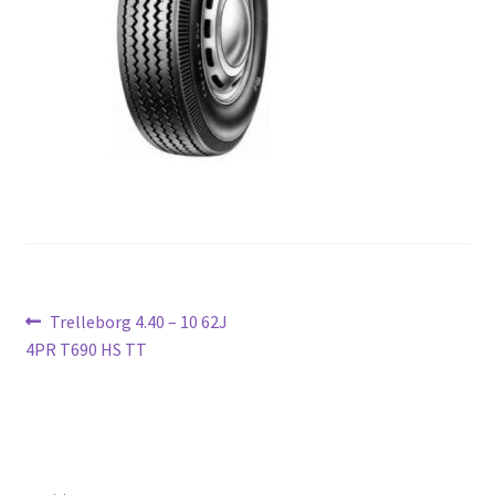
Ziņu
Previous
Trelleborg 4.40 – 10 62J
post:
4PR T690 HS TT
izvēlne