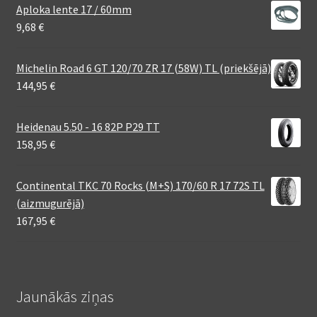
Aploka lente 17 / 60mm
9,68
€
Michelin Road 6 GT 120/70 ZR 17 (58W) TL (priekšējā)
144,95
€
Heidenau 5.50 - 16 82P P29 TT
158,95
€
Continental TKC 70 Rocks (M+S) 170/60 R 17 72S TL
(aizmugurējā)
167,95
€
Jaunākās ziņas