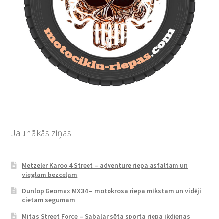
Jaunākās ziņas
Metzeler Karoo 4 Street – adventure riepa asfaltam un
vieglam bezceļam
Dunlop Geomax MX34 – motokrosa riepa mīkstam un vidēji
cietam segumam
Mitas Street Force – Sabalansēta sporta riepa ikdienas