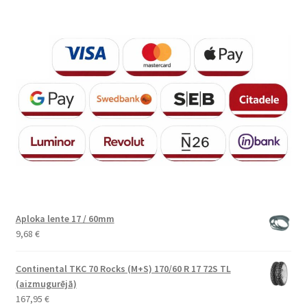
Aploka lente 17 / 60mm
9,68
€
Continental TKC 70 Rocks (M+S) 170/60 R 17 72S TL
(aizmugurējā)
167,95
€