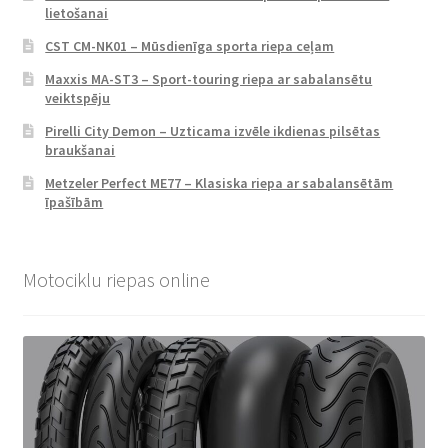
lietošanai
CST CM-NK01 – Mūsdienīga sporta riepa ceļam
Maxxis MA-ST3 – Sport-touring riepa ar sabalansētu
veiktspēju
Pirelli City Demon – Uzticama izvēle ikdienas pilsētas
braukšanai
Metzeler Perfect ME77 – Klasiska riepa ar sabalansētām
īpašībām
Motociklu riepas online