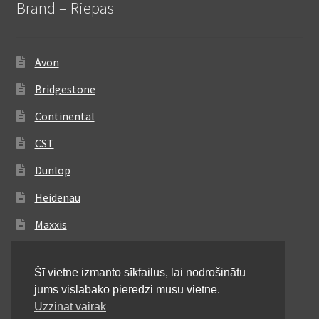
Brand – Riepas
Avon
Bridgestone
Continental
CST
Dunlop
Heidenau
Maxxis
Metzeler
Šī vietne izmanto sīkfailus, lai nodrošinātu
Michelin
jums vislabāko pieredzi mūsu vietnē.
Mitas
Uzzināt vairāk