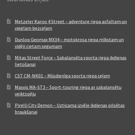
Metzeler Karoo 4 Street – adventure riepa asfaltam un
vieglam bezceļam
Dunlop Geomax MX34 – motokrosa riepa mīkstam un
vidēji cietam segumam
Mitas Street Force – Sabalansēta sporta riepa ikdienas
lietošanai
CST CM-NK01 – Mūsdienīga sporta riepa ceļam
Maxxis MA-ST3 – Sport-touring riepa ar sabalansētu
veiktspēju
Pirelli City Demon – Uzticama izvēle ikdienas pilsētas
braukšanai