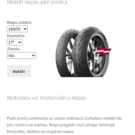
Meklēt riepas pēc izmēra
Riepu izmērs:
Diametrs:
Zīmoli:
Meklēt
Motociklu un motorolleru riepas
Plašs preču sortiments uz vietas noliktavā. Izvēlaties meklēt tās
pēc izmēra vai markas. Riepu piegāde visā Latvijas teritorijā.
Motociklu, skūteru un mopēda riepas.