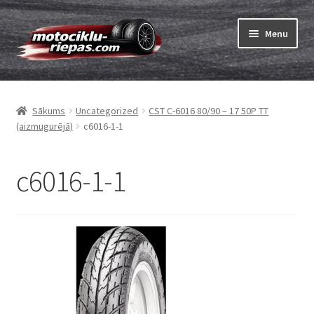
Skip
Skip
Menu
to
to
navigation
content
Expand
Riepas
child
Sākums
Uncategorized
CST C-6016 80/90 – 17 50P TT
menu
Expand
Kameras
(aizmugurējā)
c6016-1-1
child
menu
Pasūtīt
c6016-1-1
Expand
Viss par riepām
child
menu
Tests
Expand
Zīmoli
child
menu
Kontakti