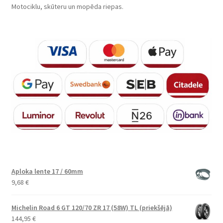
Motociklu, skūteru un mopēda riepas.
Aploka lente 17 / 60mm
9,68
€
Michelin Road 6 GT 120/70 ZR 17 (58W) TL (priekšējā)
144,95
€