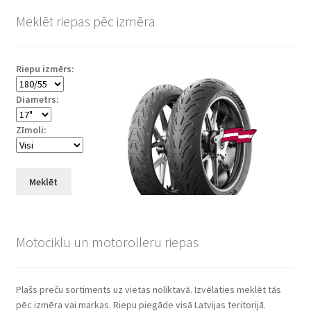
Meklēt riepas pēc izmēra
Riepu izmērs:
Diametrs:
Zīmoli:
Meklēt
Motociklu un motorolleru riepas
Plašs preču sortiments uz vietas noliktavā. Izvēlaties meklēt tās
pēc izmēra vai markas. Riepu piegāde visā Latvijas teritorijā.