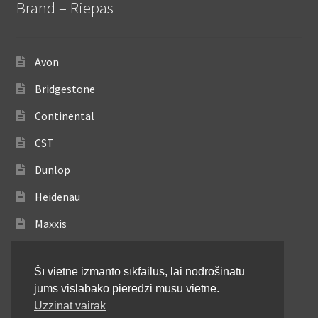
Brand – Riepas
Avon
Bridgestone
Continental
CST
Dunlop
Heidenau
Maxxis
Metzeler
Šī vietne izmanto sīkfailus, lai nodrošinātu
Michelin
jums vislabāko pieredzi mūsu vietnē.
Mitas
Uzzināt vairāk