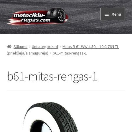
Skip
Skip
Menu
to
to
navigation
content
Expand
Riepas
child
Sākums
Uncategorized
Mitas B 61 WW 4.50 – 10 C 76N TL
menu
Expand
Kameras
(priekšējā/aizmugurējā)
b61-mitas-rengas-1
child
menu
Pasūtīt
b61-mitas-rengas-1
Expand
Viss par riepām
child
menu
Tests
Expand
Zīmoli
child
menu
Kontakti