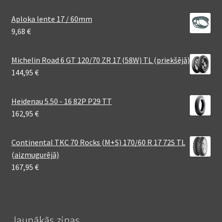
Aploka lente 17 / 60mm
9,68
€
Michelin Road 6 GT 120/70 ZR 17 (58W) TL (priekšējā)
144,95
€
Heidenau 5.50 - 16 82P P29 TT
162,95
€
Continental TKC 70 Rocks (M+S) 170/60 R 17 72S TL
(aizmugurējā)
167,95
€
Jaunākās ziņas