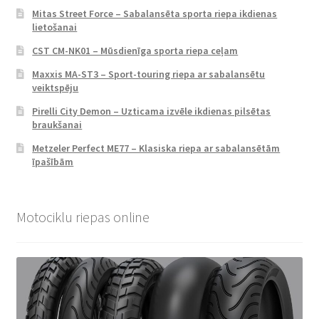
Mitas Street Force – Sabalansēta sporta riepa ikdienas
lietošanai
CST CM-NK01 – Mūsdienīga sporta riepa ceļam
Maxxis MA-ST3 – Sport-touring riepa ar sabalansētu
veiktspēju
Pirelli City Demon – Uzticama izvēle ikdienas pilsētas
braukšanai
Metzeler Perfect ME77 – Klasiska riepa ar sabalansētām
īpašībām
Motociklu riepas online