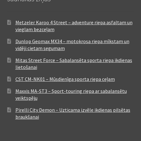
Metzeler Karoo 4 Street – adventure riepa asfaltam un
vieglam bezceļam
Dunlop Geomax MX34 – motokrosa riepa mīkstam un
vidēji cietam segumam
Mitas Street Force – Sabalansēta sporta riepa ikdienas
lietošanai
CST CM-NK01 – Mūsdienīga sporta riepa ceļam
Maxxis MA-ST3 – Sport-touring riepa ar sabalansētu
veiktspēju
Pirelli City Demon – Uzticama izvēle ikdienas pilsētas
braukšanai