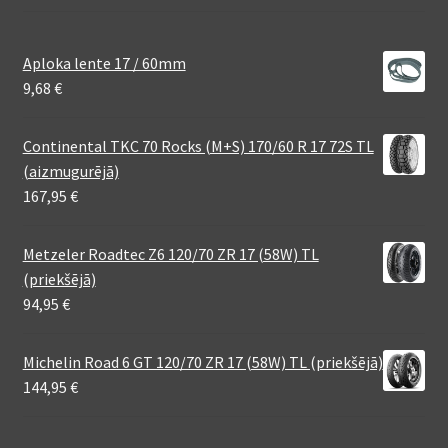
Aploka lente 17 / 60mm
9,68
€
Continental TKC 70 Rocks (M+S) 170/60 R 17 72S TL
(aizmugurējā)
167,95
€
Metzeler Roadtec Z6 120/70 ZR 17 (58W) TL
(priekšējā)
94,95
€
Michelin Road 6 GT 120/70 ZR 17 (58W) TL (priekšējā)
144,95
€