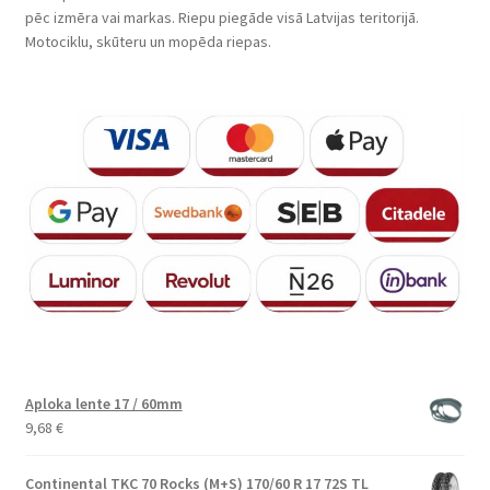
pēc izmēra vai markas. Riepu piegāde visā Latvijas teritorijā.
Motociklu, skūteru un mopēda riepas.
Aploka lente 17 / 60mm
9,68
€
Continental TKC 70 Rocks (M+S) 170/60 R 17 72S TL