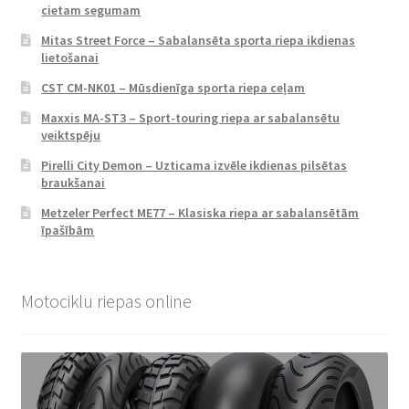
cietam segumam
Mitas Street Force – Sabalansēta sporta riepa ikdienas
lietošanai
CST CM-NK01 – Mūsdienīga sporta riepa ceļam
Maxxis MA-ST3 – Sport-touring riepa ar sabalansētu
veiktspēju
Pirelli City Demon – Uzticama izvēle ikdienas pilsētas
braukšanai
Metzeler Perfect ME77 – Klasiska riepa ar sabalansētām
īpašībām
Motociklu riepas online