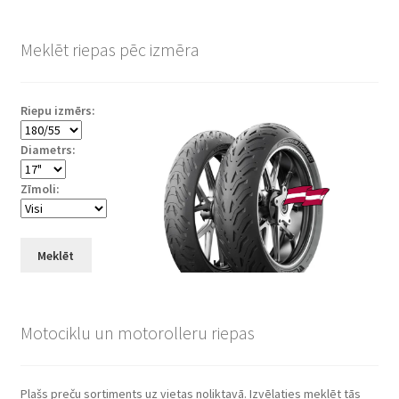
Meklēt riepas pēc izmēra
Riepu izmērs:
Diametrs:
Zīmoli:
Meklēt
Motociklu un motorolleru riepas
Plašs preču sortiments uz vietas noliktavā. Izvēlaties meklēt tās