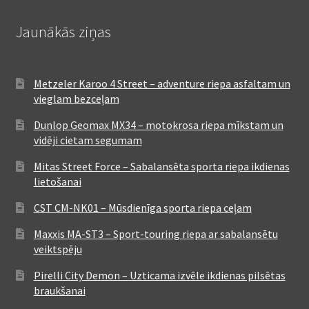
Jaunākās ziņas
Metzeler Karoo 4 Street – adventure riepa asfaltam un
vieglam bezceļam
Dunlop Geomax MX34 – motokrosa riepa mīkstam un
vidēji cietam segumam
Mitas Street Force – Sabalansēta sporta riepa ikdienas
lietošanai
CST CM-NK01 – Mūsdienīga sporta riepa ceļam
Maxxis MA-ST3 – Sport-touring riepa ar sabalansētu
veiktspēju
Pirelli City Demon – Uzticama izvēle ikdienas pilsētas
braukšanai