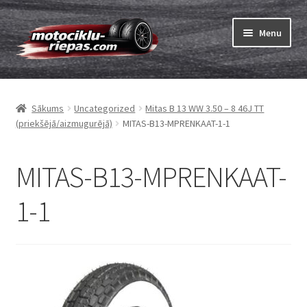
Skip
Skip
Menu
to
to
navigation
content
Expand
Riepas
child
Sākums
Uncategorized
Mitas B 13 WW 3.50 – 8 46J TT
menu
Expand
Kameras
(priekšējā/aizmugurējā)
MITAS-B13-MPRENKAAT-1-1
child
menu
Pasūtīt
MITAS-B13-MPRENKAAT-
Expand
Viss par riepām
1-1
child
menu
Tests
Expand
Zīmoli
child
menu
Kontakti