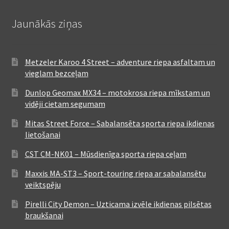
Jaunākās ziņas
Metzeler Karoo 4 Street – adventure riepa asfaltam un
vieglam bezceļam
Dunlop Geomax MX34 – motokrosa riepa mīkstam un
vidēji cietam segumam
Mitas Street Force – Sabalansēta sporta riepa ikdienas
lietošanai
CST CM-NK01 – Mūsdienīga sporta riepa ceļam
Maxxis MA-ST3 – Sport-touring riepa ar sabalansētu
veiktspēju
Pirelli City Demon – Uzticama izvēle ikdienas pilsētas
braukšanai