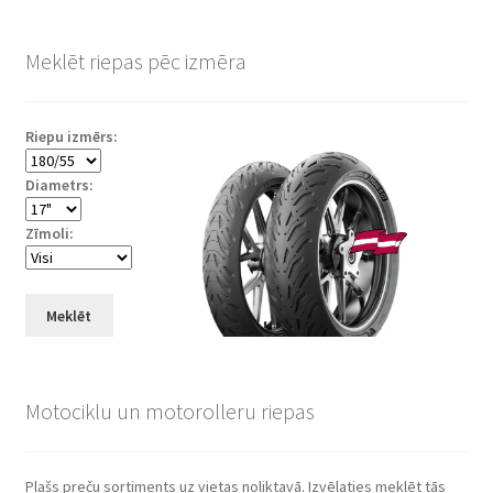
Meklēt riepas pēc izmēra
Riepu izmērs:
Diametrs:
Zīmoli:
Meklēt
Motociklu un motorolleru riepas
Plašs preču sortiments uz vietas noliktavā. Izvēlaties meklēt tās