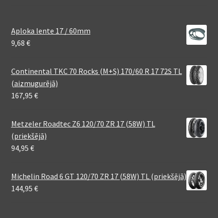
Aploka lente 17 / 60mm
9,68
€
Continental TKC 70 Rocks (M+S) 170/60 R 17 72S TL
(aizmugurējā)
167,95
€
Metzeler Roadtec Z6 120/70 ZR 17 (58W) TL
(priekšējā)
94,95
€
Michelin Road 6 GT 120/70 ZR 17 (58W) TL (priekšējā)
144,95
€