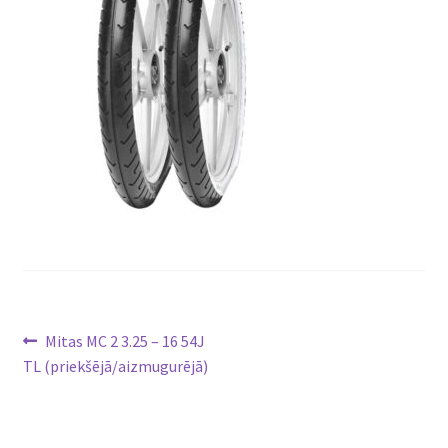
Ziņu
Previous
Mitas MC 2 3.25 – 16 54J
post:
TL (priekšējā/aizmugurējā)
izvēlne