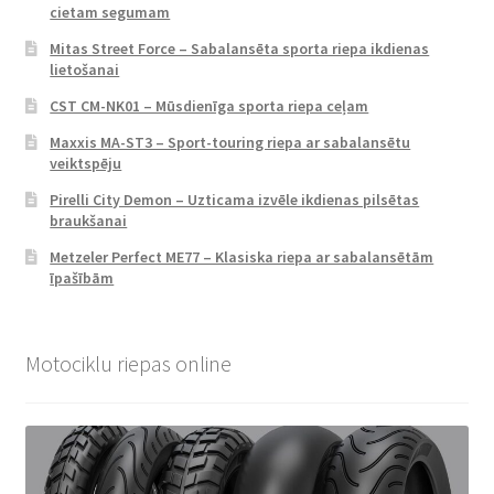
cietam segumam
Mitas Street Force – Sabalansēta sporta riepa ikdienas
lietošanai
CST CM-NK01 – Mūsdienīga sporta riepa ceļam
Maxxis MA-ST3 – Sport-touring riepa ar sabalansētu
veiktspēju
Pirelli City Demon – Uzticama izvēle ikdienas pilsētas
braukšanai
Metzeler Perfect ME77 – Klasiska riepa ar sabalansētām
īpašībām
Motociklu riepas online