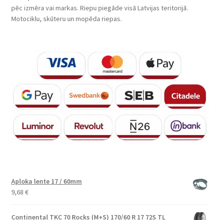
pēc izmēra vai markas. Riepu piegāde visā Latvijas teritorijā.
Motociklu, skūteru un mopēda riepas.
Aploka lente 17 / 60mm
9,68
€
Continental TKC 70 Rocks (M+S) 170/60 R 17 72S TL