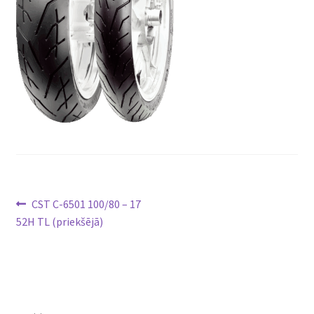
Ziņu
Previous
CST C-6501 100/80 – 17
post:
52H TL (priekšējā)
izvēlne