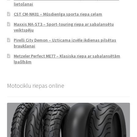
lietošanai
CST CM-NK01 – Mūsdienīga sporta riepa ceļam
Maxxis MA-ST3 – Sport-touring riepa ar sabalansētu
veiktspēju
Pirelli City Demon – Uzticama izvēle ikdienas pilsētas
braukšanai
Metzeler Perfect ME77 – Klasiska riepa ar sabalansētām
īpašībām
Motociklu riepas online