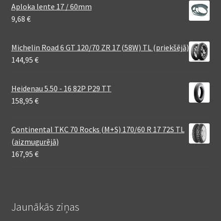
Aploka lente 17 / 60mm
9,68
€
Michelin Road 6 GT 120/70 ZR 17 (58W) TL (priekšējā)
144,95
€
Heidenau 5.50 - 16 82P P29 TT
158,95
€
Continental TKC 70 Rocks (M+S) 170/60 R 17 72S TL
(aizmugurējā)
167,95
€
Jaunākās ziņas