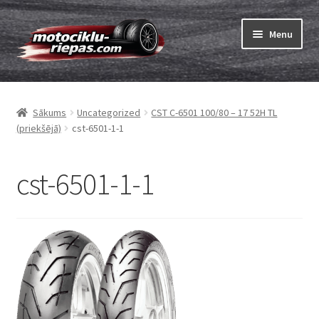
Skip
Skip
Menu
to
to
navigation
content
Expand
Riepas
child
Sākums
Uncategorized
CST C-6501 100/80 – 17 52H TL
menu
Expand
Kameras
(priekšējā)
cst-6501-1-1
child
menu
Pasūtīt
cst-6501-1-1
Expand
Viss par riepām
child
menu
Tests
Expand
Zīmoli
child
menu
Kontakti