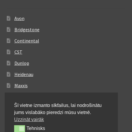
Avon
Bridgestone
Continental
CST
Dunlop
Heidenau
Maxxis
Metzeler
Šī vietne izmanto sīkfailus, lai nodrošinātu
Michelin
jums vislabāko pieredzi mūsu vietnē.
Mitas
Uzzināt vairāk
Tehnisks
Tehnisks
Pirelli