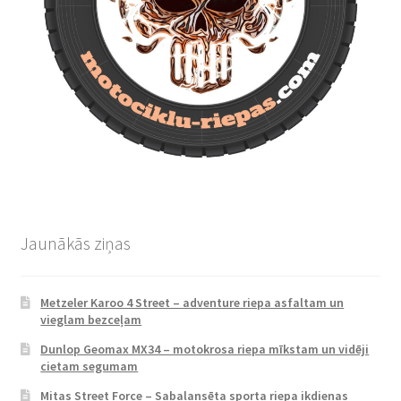
Jaunākās ziņas
Metzeler Karoo 4 Street – adventure riepa asfaltam un
vieglam bezceļam
Dunlop Geomax MX34 – motokrosa riepa mīkstam un vidēji
cietam segumam
Mitas Street Force – Sabalansēta sporta riepa ikdienas