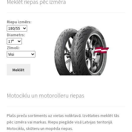
Meklēt riepas pēc izmēra
Riepu izmērs:
Diametrs:
Zīmoli:
Meklēt
Motociklu un motorolleru riepas
Plašs preču sortiments uz vietas noliktavā. Izvēlaties meklēt tās
pēc izmēra vai markas. Riepu piegāde visā Latvijas teritorijā.
Motociklu, skūteru un mopēda riepas.