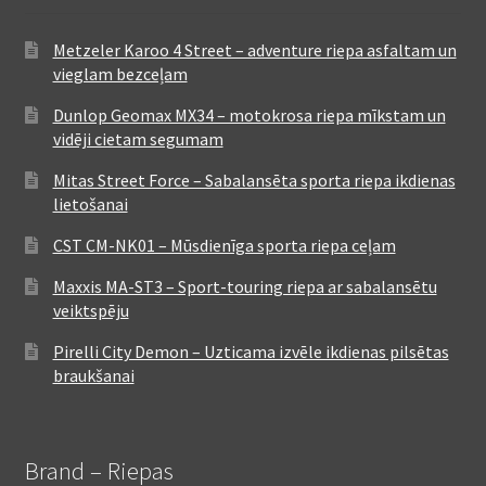
Metzeler Karoo 4 Street – adventure riepa asfaltam un
vieglam bezceļam
Dunlop Geomax MX34 – motokrosa riepa mīkstam un
vidēji cietam segumam
Mitas Street Force – Sabalansēta sporta riepa ikdienas
lietošanai
CST CM-NK01 – Mūsdienīga sporta riepa ceļam
Maxxis MA-ST3 – Sport-touring riepa ar sabalansētu
veiktspēju
Pirelli City Demon – Uzticama izvēle ikdienas pilsētas
braukšanai
Brand – Riepas