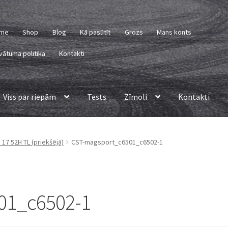
me
Shop
Blog
Kā pasūtīt
Grozs
Mans konts
vātuma politika
Kontakti
Viss par riepām
Tests
Zīmoli
Kontakti
 17 52H TL (priekšējā)
CST-magsport_c6501_c6502-1
01_c6502-1