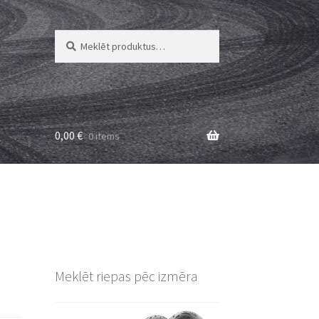
Meklēt:
Meklēt
0,00
€
0 items
Meklēt riepas pēc izmēra