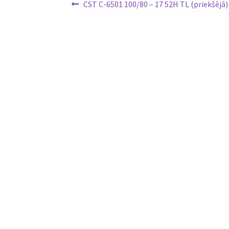
Ziņu
Previous
CST C-6501 100/80 – 17 52H TL (priekšējā)
post:
izvēlne