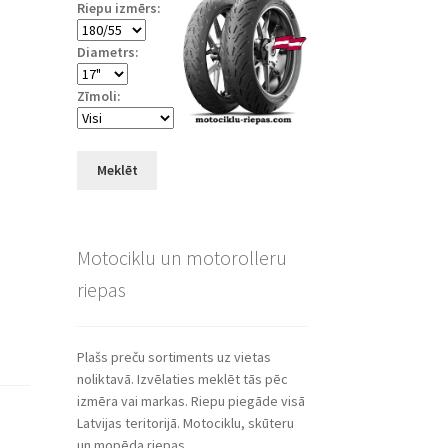
Riepu izmērs:
Diametrs:
Zīmoli:
Meklēt
Motociklu un motorolleru
riepas
Plašs preču sortiments uz vietas
noliktavā. Izvēlaties meklēt tās pēc
izmēra vai markas. Riepu piegāde visā
Latvijas teritorijā. Motociklu, skūteru
un mopēda riepas.