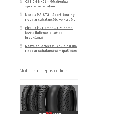
CST CM-NK01 – Mūsdienīga
sporta riepa ceļam
Maxxis MA-ST3 – Sport-touring
riepa ar sabalansētu veiktspēju
Pirelli City Demon – Uzticama
izvēle ikdienas pilsētas
braukšanai
Metzeler Perfect ME77 – Klasiska
riepa ar sabalansētām īpašībām
Motociklu riepas online