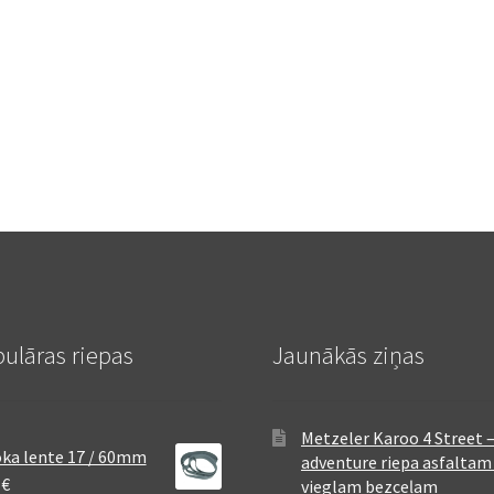
ulāras riepas
Jaunākās ziņas
Metzeler Karoo 4 Street 
ka lente 17 / 60mm
adventure riepa asfaltam
8
€
vieglam bezceļam