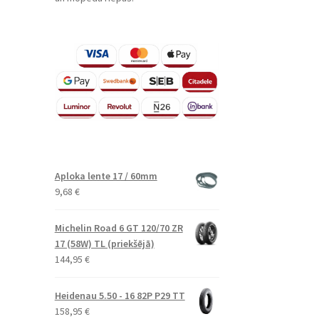
Aploka lente 17 / 60mm
9,68
€
Michelin Road 6 GT 120/70 ZR
17 (58W) TL (priekšējā)
144,95
€
Heidenau 5.50 - 16 82P P29 TT
158,95
€