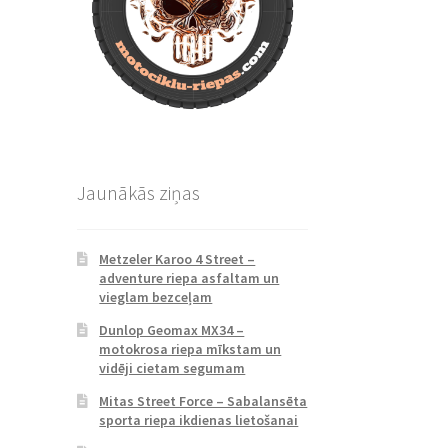
Jaunākās ziņas
Metzeler Karoo 4 Street –
adventure riepa asfaltam un
vieglam bezceļam
Dunlop Geomax MX34 –
motokrosa riepa mīkstam un
vidēji cietam segumam
Mitas Street Force – Sabalansēta
sporta riepa ikdienas lietošanai