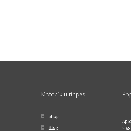
Motociklu riepas
Pop
Shop
Aplo
Blog
9,6