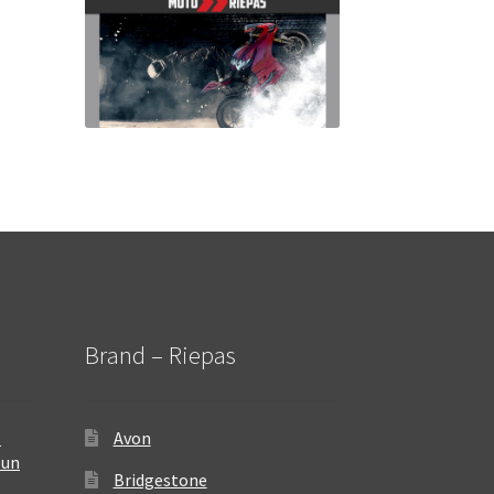
Brand – Riepas
–
Avon
 un
Bridgestone