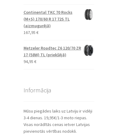
Continental TKC 70 Rocks
(M+S) 170/60 R 17 72S TL
(aizmugurējā)
167,95
€
Metzeler Roadtec Z6 120/70 ZR
17 (58W) TL (priekšējā)
94,95
€
Informācija
Mūsu piegādes laiks uz Latviju ir vidēji
3-4 dienas. 19,95€/1-3 moto riepas.
Visas norādītās cenas ietver Latvijas
pievienotās vērtības nodokli.