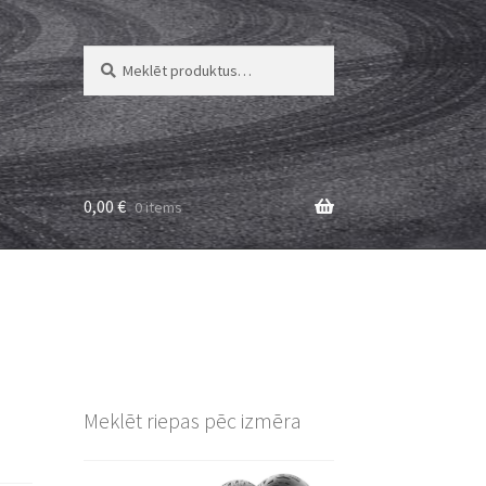
Meklēt:
Meklēt
0,00
€
0 items
Meklēt riepas pēc izmēra