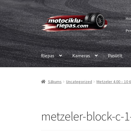
Skip
Skip
Ho
to
to
navigation
content
Pri
Riepas
Kameras
Pasūtīt
Sākums
Uncategorized
Metzeler 4.00 – 10 
metzeler-block-c-1