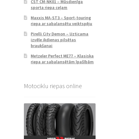
CST CM-NK01 – Mūsdienīga
sporta riepa ceļam
Maxxis MA-ST3 – Sport-touring
riepa ar sabalansētu veiktspēju
Pirelli City Demon – Uzticama
izvēle ikdienas pilsētas
braukšanai
Metzeler Perfect ME77 – Klasiska
riepa ar sabalansētām īpašībām
Motociklu riepas online