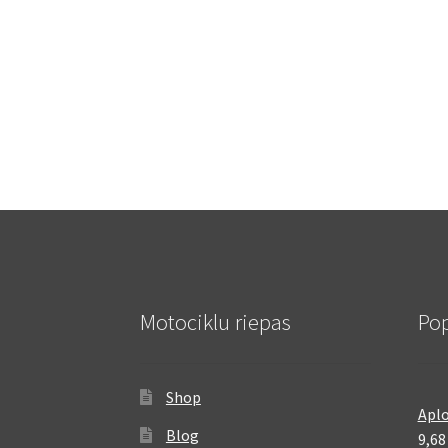
Motociklu riepas
Pop
Shop
Aplo
Blog
9,6