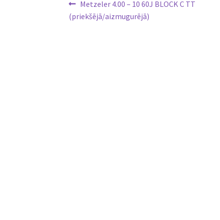
Ziņu
Previous
Metzeler 4.00 – 10 60J BLOCK C TT
post:
(priekšējā/aizmugurējā)
izvēlne