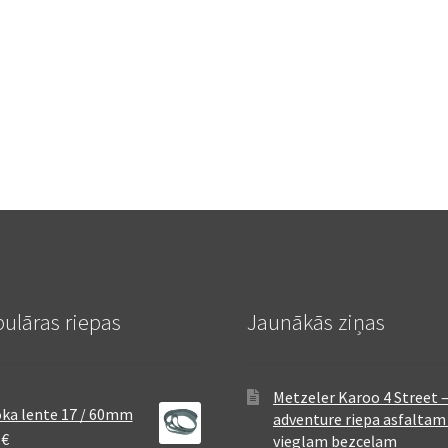
ulāras riepas
Jaunākās ziņas
Metzeler Karoo 4 Street 
ka lente 17 / 60mm
adventure riepa asfaltam
8
€
vieglam bezceļam