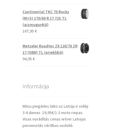
Continental TKC 70 Rocks
(M+S) 170/60 R 17 72S TL
(aizmugurējā)
167,95
€
Metzeler Roadtec Z6 120/70 ZR
17 (58W) TL (priekšējā)
94,95
€
Informācija
Mūsu piegādes laiks uz Latviju ir vidēji
3-4 dienas. 19,95€/1-3 moto riepas.
Visas norādītās cenas ietver Latvijas
pievienotās vērtības nodokli.