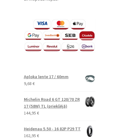
Aploka lente 17 / 60mm
9,68
€
Michelin Road 6 GT 120/70 ZR
17 (58W) TL (priekšējā)
144,95
€
Heidenau 5.50 - 16 82P P29 TT
162,95
€