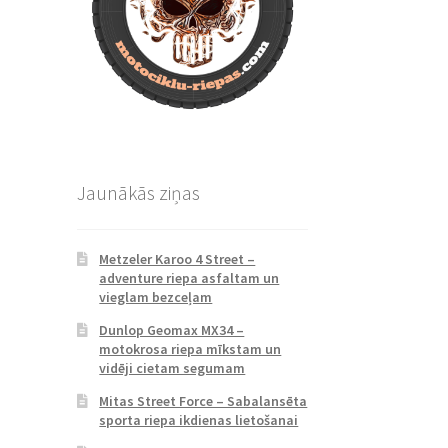
Jaunākās ziņas
Metzeler Karoo 4 Street –
adventure riepa asfaltam un
vieglam bezceļam
Dunlop Geomax MX34 –
motokrosa riepa mīkstam un
vidēji cietam segumam
Mitas Street Force – Sabalansēta
sporta riepa ikdienas lietošanai