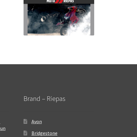
Brand – Riepas
–
Avon
 un
Bridgestone