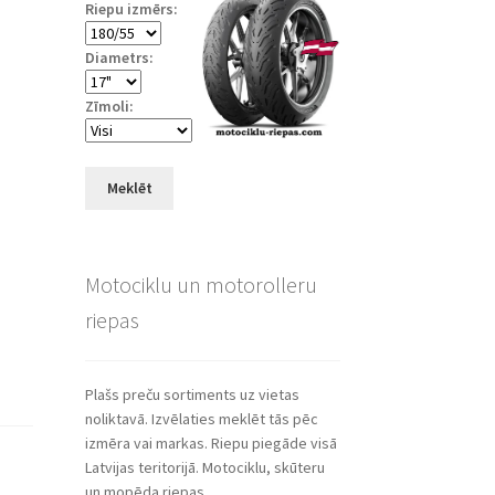
Riepu izmērs:
Diametrs:
Zīmoli:
Meklēt
Motociklu un motorolleru
riepas
Plašs preču sortiments uz vietas
noliktavā. Izvēlaties meklēt tās pēc
izmēra vai markas. Riepu piegāde visā
Latvijas teritorijā. Motociklu, skūteru
un mopēda riepas.