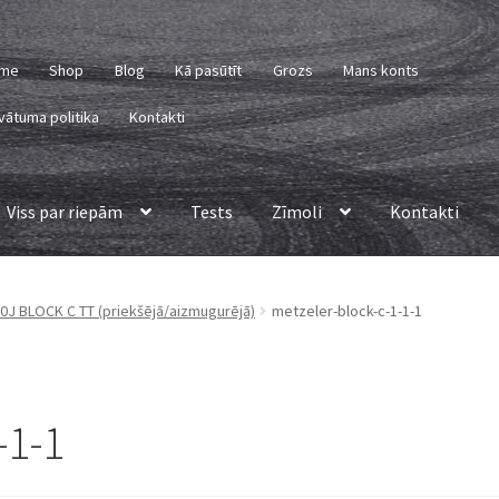
me
Shop
Blog
Kā pasūtīt
Grozs
Mans konts
vātuma politika
Kontakti
Viss par riepām
Tests
Zīmoli
Kontakti
60J BLOCK C TT (priekšējā/aizmugurējā)
metzeler-block-c-1-1-1
-1-1