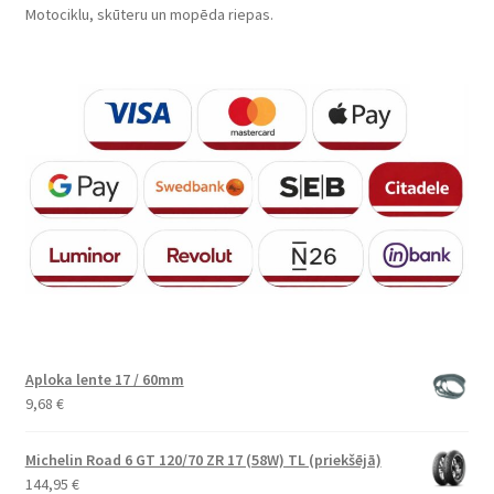
Motociklu, skūteru un mopēda riepas.
Aploka lente 17 / 60mm
9,68
€
Michelin Road 6 GT 120/70 ZR 17 (58W) TL (priekšējā)
144,95
€