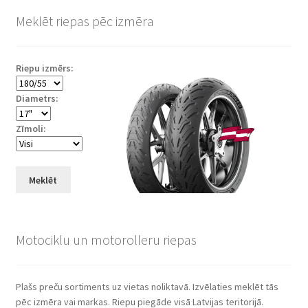
Meklēt riepas pēc izmēra
Riepu izmērs:
Diametrs:
Zīmoli:
Meklēt
Motociklu un motorolleru riepas
Plašs preču sortiments uz vietas noliktavā. Izvēlaties meklēt tās
pēc izmēra vai markas. Riepu piegāde visā Latvijas teritorijā.