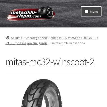
Skip
Skip
Menu
to
to
navigation
content
Expand
Riepas
child
Sākums
Uncategorized
Mitas MC 32 WinScoot 100/70 – 14
menu
Expand
Kameras
53L TL (priekšējā/aizmugurējā)
mitas-mc32-winscoot-2
child
menu
Pasūtīt
mitas-mc32-winscoot-2
Expand
Viss par riepām
child
menu
Tests
Expand
Zīmoli
child
menu
Kontakti