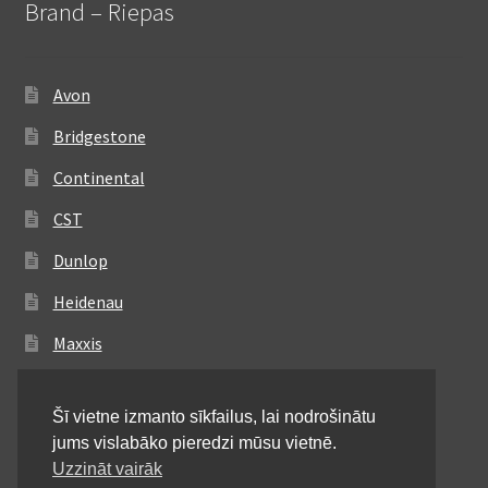
Brand – Riepas
Avon
Bridgestone
Continental
CST
Dunlop
Heidenau
Maxxis
Metzeler
Šī vietne izmanto sīkfailus, lai nodrošinātu
Michelin
jums vislabāko pieredzi mūsu vietnē.
Mitas
Uzzināt vairāk