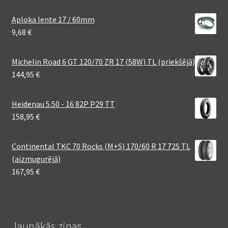
Aploka lente 17 / 60mm
9,68
€
Michelin Road 6 GT 120/70 ZR 17 (58W) TL (priekšējā)
144,95
€
Heidenau 5.50 - 16 82P P29 TT
158,95
€
Continental TKC 70 Rocks (M+S) 170/60 R 17 72S TL
(aizmugurējā)
167,95
€
Jaunākās ziņas