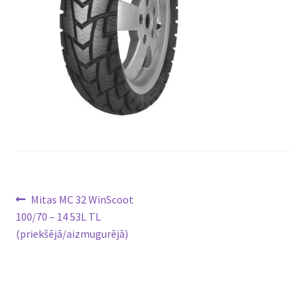
Ziņu
Previous
Mitas MC 32 WinScoot
post:
100/70 – 14 53L TL
izvēlne
(priekšējā/aizmugurējā)