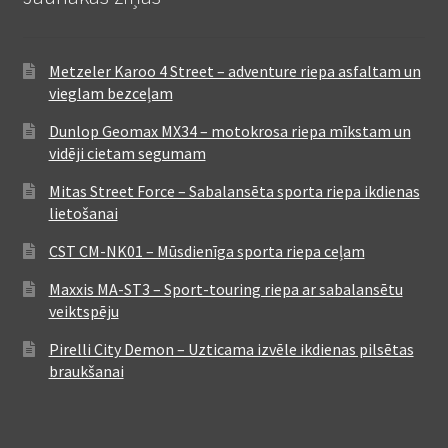
Metzeler Karoo 4 Street – adventure riepa asfaltam un
vieglam bezceļam
Dunlop Geomax MX34 – motokrosa riepa mīkstam un
vidēji cietam segumam
Mitas Street Force – Sabalansēta sporta riepa ikdienas
lietošanai
CST CM-NK01 – Mūsdienīga sporta riepa ceļam
Maxxis MA-ST3 – Sport-touring riepa ar sabalansētu
veiktspēju
Pirelli City Demon – Uzticama izvēle ikdienas pilsētas
braukšanai