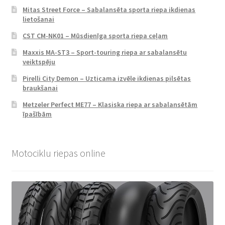
Mitas Street Force – Sabalansēta sporta riepa ikdienas
lietošanai
CST CM-NK01 – Mūsdienīga sporta riepa ceļam
Maxxis MA-ST3 – Sport-touring riepa ar sabalansētu
veiktspēju
Pirelli City Demon – Uzticama izvēle ikdienas pilsētas
braukšanai
Metzeler Perfect ME77 – Klasiska riepa ar sabalansētām
īpašībām
Motociklu riepas online