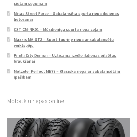
cietam segumam
Mitas Street Force – Sabalansēta sporta riepa ikdienas
lietošanai
CST CM-NK01 – Mūsdienīga sporta riepa ceļam
Maxxis MA-ST3 – Sport-touring riepa ar sabalansētu
veiktspēju
Pirelli City Demon – Uzticama izvēle ikdienas pilsētas
braukšanai
Metzeler Perfect ME77 – Klasiska riepa ar sabalansētām
īpašībām
Motociklu riepas online