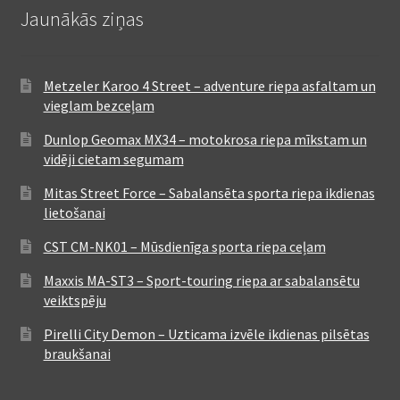
Jaunākās ziņas
Metzeler Karoo 4 Street – adventure riepa asfaltam un
vieglam bezceļam
Dunlop Geomax MX34 – motokrosa riepa mīkstam un
vidēji cietam segumam
Mitas Street Force – Sabalansēta sporta riepa ikdienas
lietošanai
CST CM-NK01 – Mūsdienīga sporta riepa ceļam
Maxxis MA-ST3 – Sport-touring riepa ar sabalansētu
veiktspēju
Pirelli City Demon – Uzticama izvēle ikdienas pilsētas
braukšanai