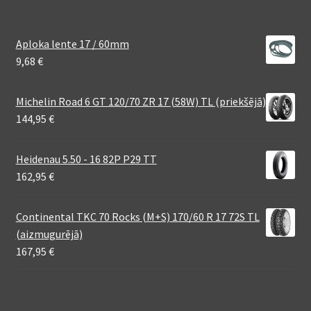
Aploka lente 17 / 60mm
9,68
€
Michelin Road 6 GT 120/70 ZR 17 (58W) TL (priekšējā)
144,95
€
Heidenau 5.50 - 16 82P P29 TT
162,95
€
Continental TKC 70 Rocks (M+S) 170/60 R 17 72S TL
(aizmugurējā)
167,95
€