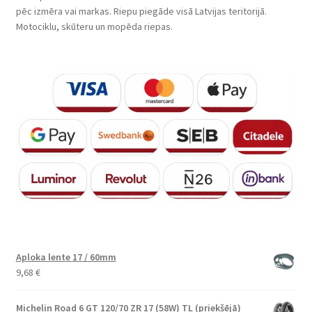
pēc izmēra vai markas. Riepu piegāde visā Latvijas teritorijā.
Motociklu, skūteru un mopēda riepas.
Aploka lente 17 / 60mm
9,68
€
Michelin Road 6 GT 120/70 ZR 17 (58W) TL (priekšējā)