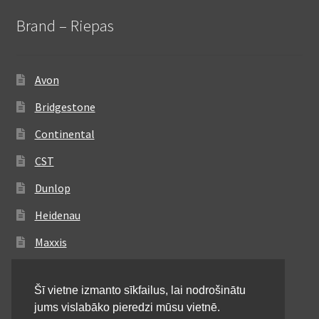
Brand – Riepas
Avon
Bridgestone
Continental
CST
Dunlop
Heidenau
Maxxis
Metzeler
Šī vietne izmanto sīkfailus, lai nodrošinātu
Michelin
jums vislabāko pieredzi mūsu vietnē.