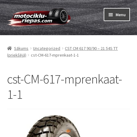
Skip
Skip
Menu
to
to
navigation
content
Expand
Riepas
child
Sākums
Uncategorized
CST CM 617 90/90 – 21 54S TT
menu
Expand
Kameras
(priekšējā)
cst-CM-617-mprenkaat-1-1
child
menu
Pasūtīt
cst-CM-617-mprenkaat-
Expand
Viss par riepām
1-1
child
menu
Tests
Expand
Zīmoli
child
menu
Kontakti