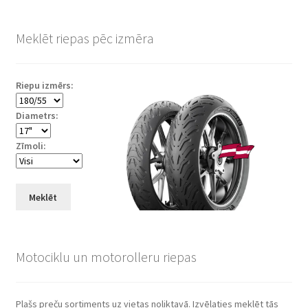
Meklēt riepas pēc izmēra
Riepu izmērs:
Diametrs:
Zīmoli:
Meklēt
Motociklu un motorolleru riepas
Plašs preču sortiments uz vietas noliktavā. Izvēlaties meklēt tās