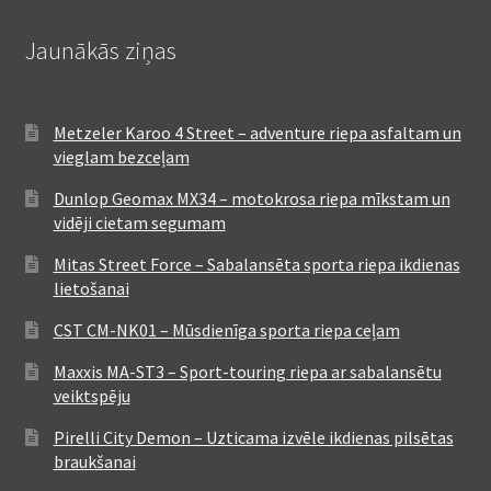
Jaunākās ziņas
Metzeler Karoo 4 Street – adventure riepa asfaltam un
vieglam bezceļam
Dunlop Geomax MX34 – motokrosa riepa mīkstam un
vidēji cietam segumam
Mitas Street Force – Sabalansēta sporta riepa ikdienas
lietošanai
CST CM-NK01 – Mūsdienīga sporta riepa ceļam
Maxxis MA-ST3 – Sport-touring riepa ar sabalansētu
veiktspēju
Pirelli City Demon – Uzticama izvēle ikdienas pilsētas
braukšanai