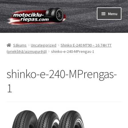
Skip
Skip
Menu
to
to
navigation
content
Expand
Riepas
child
Sākums
Uncategorized
Shinko E-240 MT90 – 16 74H TT
menu
Expand
Kameras
(priekšējā/aizmugurējā)
shinko-e-240-MPrengas-1
child
menu
Pasūtīt
shinko-e-240-MPrengas-
Expand
Viss par riepām
1
child
menu
Tests
Expand
Zīmoli
child
menu
Kontakti