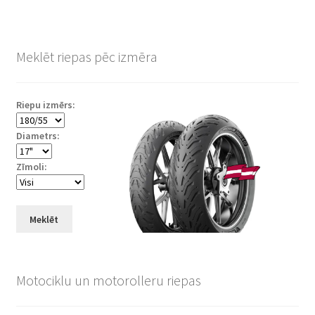
Meklēt riepas pēc izmēra
Riepu izmērs:
Diametrs:
Zīmoli:
Meklēt
Motociklu un motorolleru riepas