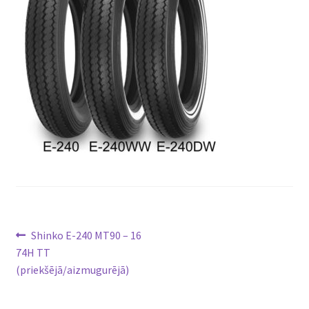
Ziņu
Previous
Shinko E-240 MT90 – 16
post:
74H TT
izvēlne
(priekšējā/aizmugurējā)