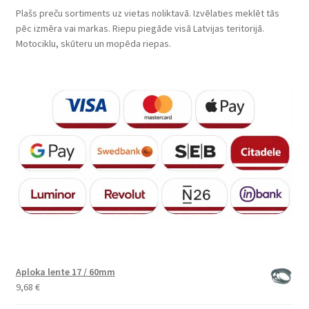
Plašs preču sortiments uz vietas noliktavā. Izvēlaties meklēt tās
pēc izmēra vai markas. Riepu piegāde visā Latvijas teritorijā.
Motociklu, skūteru un mopēda riepas.
Aploka lente 17 / 60mm
9,68
€