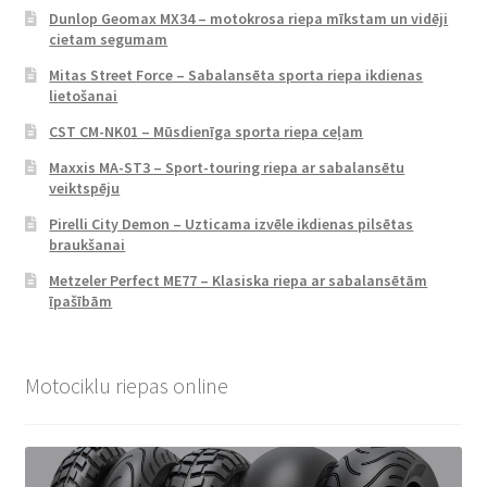
Dunlop Geomax MX34 – motokrosa riepa mīkstam un vidēji
cietam segumam
Mitas Street Force – Sabalansēta sporta riepa ikdienas
lietošanai
CST CM-NK01 – Mūsdienīga sporta riepa ceļam
Maxxis MA-ST3 – Sport-touring riepa ar sabalansētu
veiktspēju
Pirelli City Demon – Uzticama izvēle ikdienas pilsētas
braukšanai
Metzeler Perfect ME77 – Klasiska riepa ar sabalansētām
īpašībām
Motociklu riepas online