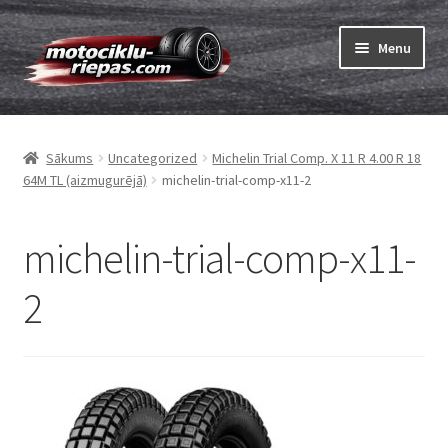
Skip
Skip
Menu
to
to
navigation
content
Expand
Riepas
child
Sākums
Uncategorized
Michelin Trial Comp. X 11 R 4.00 R 18
menu
Expand
Kameras
64M TL (aizmugurējā)
michelin-trial-comp-x11-2
child
menu
Pasūtīt
michelin-trial-comp-x11-
Expand
Viss par riepām
2
child
menu
Tests
Expand
Zīmoli
child
menu
Kontakti