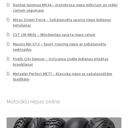
Dunlop Geomax MX34 – motokrosa riepa mīkstam un vidēji
cietam segumam
Mitas Street Force – Sabalansēta sporta riepa ikdienas
lietošanai
CST CM-NK01 – Mūsdienīga sporta riepa ceļam
Maxxis MA-ST3 – Sport-touring riepa ar sabalansētu
veiktspēju
Pirelli City Demon – Uzticama izvēle ikdienas pilsētas
braukšanai
Metzeler Perfect ME77 – Klasiska riepa ar sabalansētām
īpašībām
Motociklu riepas online