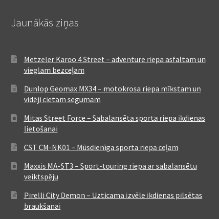
Jaunākās ziņas
Metzeler Karoo 4 Street – adventure riepa asfaltam un
vieglam bezceļam
Dunlop Geomax MX34 – motokrosa riepa mīkstam un
vidēji cietam segumam
Mitas Street Force – Sabalansēta sporta riepa ikdienas
lietošanai
CST CM-NK01 – Mūsdienīga sporta riepa ceļam
Maxxis MA-ST3 – Sport-touring riepa ar sabalansētu
veiktspēju
Pirelli City Demon – Uzticama izvēle ikdienas pilsētas
braukšanai