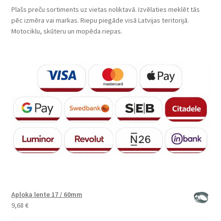
Plašs preču sortiments uz vietas noliktavā. Izvēlaties meklēt tās
pēc izmēra vai markas. Riepu piegāde visā Latvijas teritorijā.
Motociklu, skūteru un mopēda riepas.
Aploka lente 17 / 60mm
9,68
€