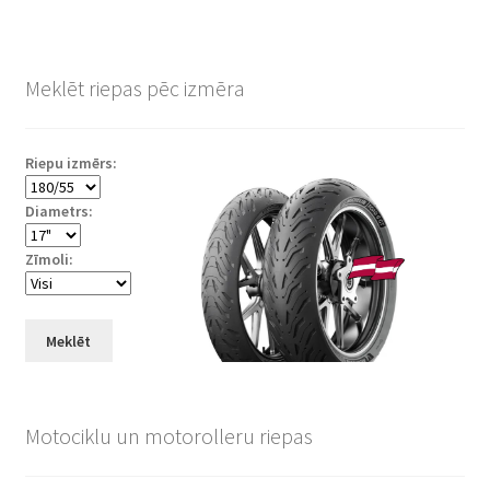
Meklēt riepas pēc izmēra
Riepu izmērs:
Diametrs:
Zīmoli:
Meklēt
Motociklu un motorolleru riepas