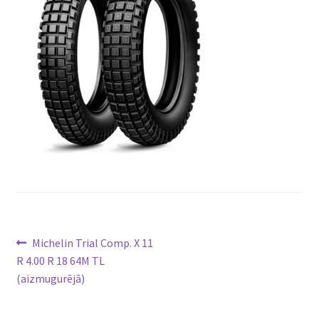
Ziņu
Previous
Michelin Trial Comp. X 11
post:
R 4.00 R 18 64M TL
izvēlne
(aizmugurējā)