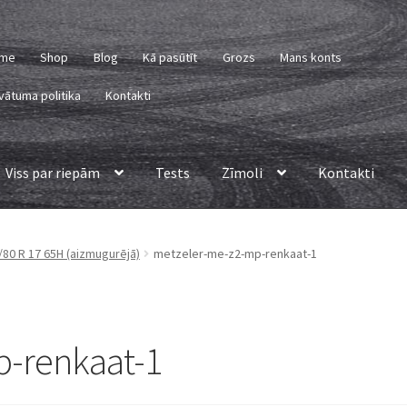
me
Shop
Blog
Kā pasūtīt
Grozs
Mans konts
vātuma politika
Kontakti
Viss par riepām
Tests
Zīmoli
Kontakti
80 R 17 65H (aizmugurējā)
metzeler-me-z2-mp-renkaat-1
-renkaat-1