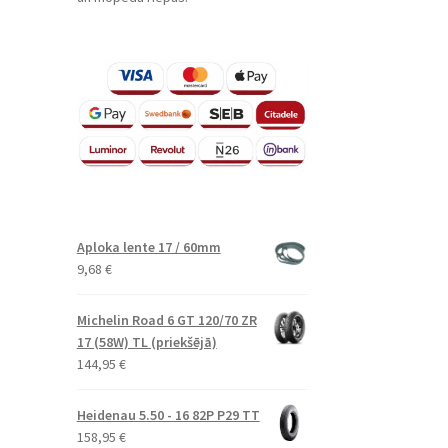
Aploka lente 17 / 60mm
9,68
€
Michelin Road 6 GT 120/70 ZR
17 (58W) TL (priekšējā)
144,95
€
Heidenau 5.50 - 16 82P P29 TT
158,95
€