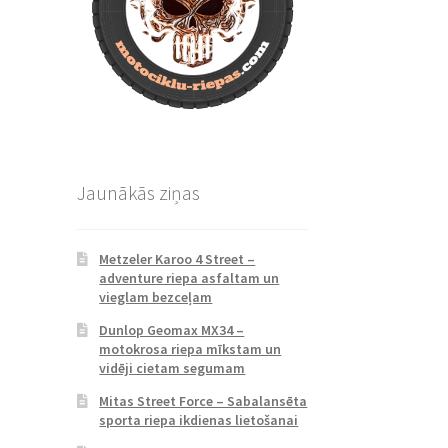
Jaunākās ziņas
Metzeler Karoo 4 Street –
adventure riepa asfaltam un
vieglam bezceļam
Dunlop Geomax MX34 –
motokrosa riepa mīkstam un
vidēji cietam segumam
Mitas Street Force – Sabalansēta
sporta riepa ikdienas lietošanai