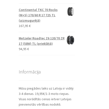
Continental TKC 70 Rocks
(M+S) 170/60 R 17 72S TL
(aizmugurējā)
167,95
€
Metzeler Roadtec Z6 120/70 ZR
17 (58W) TL (priekšējā)
94,95
€
Informācija
Mūsu piegādes laiks uz Latviju ir vidēji
3-4 dienas. 19,95€/1-3 moto riepas.
Visas norādītās cenas ietver Latvijas
pievienotās vērtības nodokli.