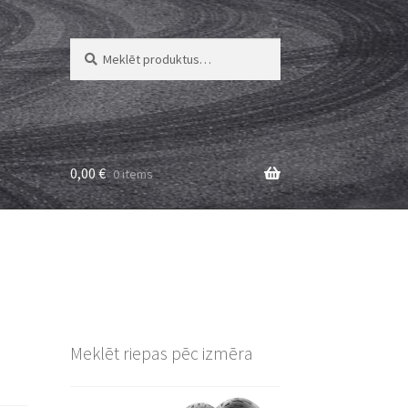
Meklēt:
Meklēt
0,00
€
0 items
Meklēt riepas pēc izmēra