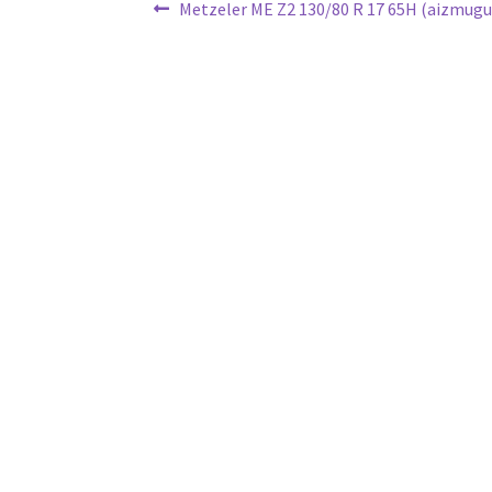
Ziņu
Previous
Metzeler ME Z2 130/80 R 17 65H (aizmugu
post:
izvēlne