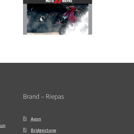
Brand – Riepas
–
Avon
 un
Bridgestone