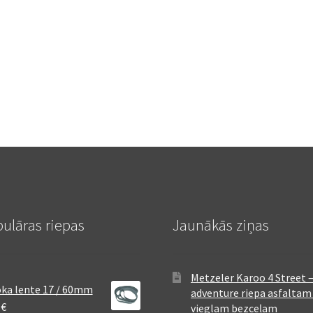
ulāras riepas
Jaunākās ziņas
Metzeler Karoo 4 Street 
ka lente 17 / 60mm
adventure riepa asfaltam
8
€
vieglam bezceļam