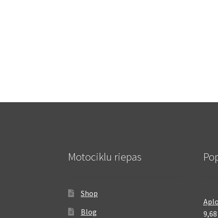
Motociklu riepas
Pop
Shop
Aplo
Blog
9,6