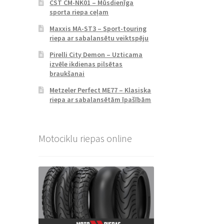
CST CM-NK01 – Mūsdienīga
sporta riepa ceļam
Maxxis MA-ST3 – Sport-touring
riepa ar sabalansētu veiktspēju
Pirelli City Demon – Uzticama
izvēle ikdienas pilsētas
braukšanai
Metzeler Perfect ME77 – Klasiska
riepa ar sabalansētām īpašībām
Motociklu riepas online