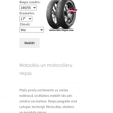
Riepu izmērs:
Diametrs:
Zīmoli:
Meklēt
Motociklu un motorolleru
riepas
Plašs preču sortiments uz vietas
noliktavā. Izvēlaties meklēt tās pēc
izmēra vai markas. Riepu piegāde visā
Latvijas teritorijā. Motociklu, skūteru
un mopēda riepas.