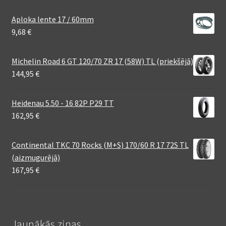
Aploka lente 17 / 60mm
9,68
€
Michelin Road 6 GT 120/70 ZR 17 (58W) TL (priekšējā)
144,95
€
Heidenau 5.50 - 16 82P P29 TT
162,95
€
Continental TKC 70 Rocks (M+S) 170/60 R 17 72S TL
(aizmugurējā)
167,95
€
Jaunākās ziņas