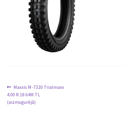
Ziņu
Previous
Maxxis M-7320 Trialmaxx
post:
4.00 R 18 64M TL
izvēlne
(aizmugurējā)