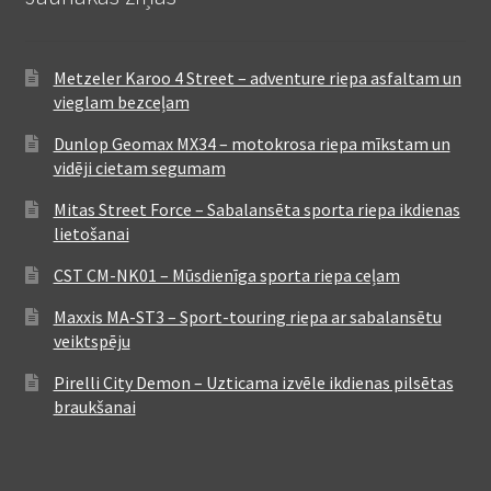
Metzeler Karoo 4 Street – adventure riepa asfaltam un
vieglam bezceļam
Dunlop Geomax MX34 – motokrosa riepa mīkstam un
vidēji cietam segumam
Mitas Street Force – Sabalansēta sporta riepa ikdienas
lietošanai
CST CM-NK01 – Mūsdienīga sporta riepa ceļam
Maxxis MA-ST3 – Sport-touring riepa ar sabalansētu
veiktspēju
Pirelli City Demon – Uzticama izvēle ikdienas pilsētas
braukšanai