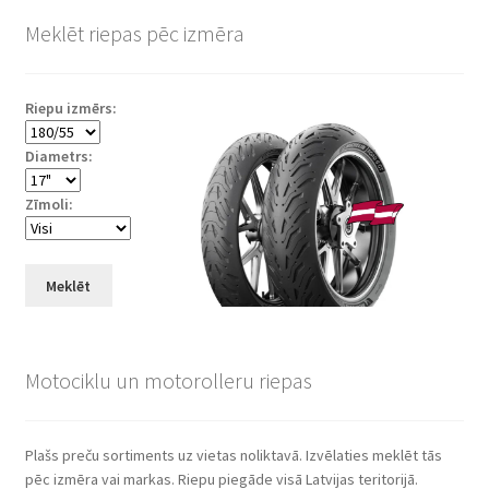
Meklēt riepas pēc izmēra
Riepu izmērs:
Diametrs:
Zīmoli:
Meklēt
Motociklu un motorolleru riepas
Plašs preču sortiments uz vietas noliktavā. Izvēlaties meklēt tās
pēc izmēra vai markas. Riepu piegāde visā Latvijas teritorijā.