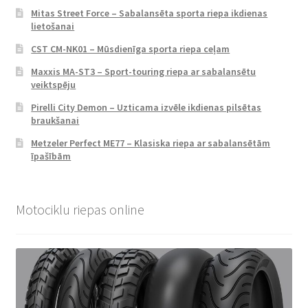
Mitas Street Force – Sabalansēta sporta riepa ikdienas
lietošanai
CST CM-NK01 – Mūsdienīga sporta riepa ceļam
Maxxis MA-ST3 – Sport-touring riepa ar sabalansētu
veiktspēju
Pirelli City Demon – Uzticama izvēle ikdienas pilsētas
braukšanai
Metzeler Perfect ME77 – Klasiska riepa ar sabalansētām
īpašībām
Motociklu riepas online