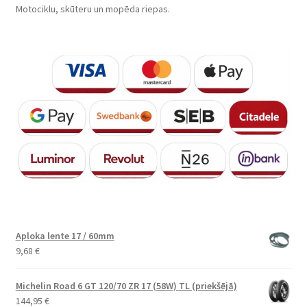
Motociklu, skūteru un mopēda riepas.
Aploka lente 17 / 60mm
9,68
€
Michelin Road 6 GT 120/70 ZR 17 (58W) TL (priekšējā)
144,95
€