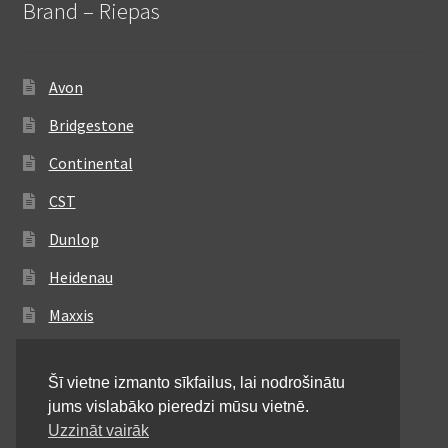
Brand – Riepas
Avon
Bridgestone
Continental
CST
Dunlop
Heidenau
Maxxis
Metzeler
Šī vietne izmanto sīkfailus, lai nodrošinātu
Michelin
jums vislabāko pieredzi mūsu vietnē.
Mitas
Uzzināt vairāk