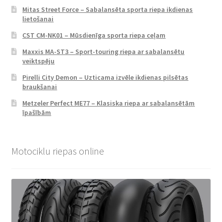
Mitas Street Force – Sabalansēta sporta riepa ikdienas
lietošanai
CST CM-NK01 – Mūsdienīga sporta riepa ceļam
Maxxis MA-ST3 – Sport-touring riepa ar sabalansētu
veiktspēju
Pirelli City Demon – Uzticama izvēle ikdienas pilsētas
braukšanai
Metzeler Perfect ME77 – Klasiska riepa ar sabalansētām
īpašībām
Motociklu riepas online