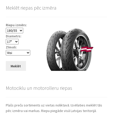
Meklēt riepas pēc izmēra
Riepu izmērs:
Diametrs:
Zīmoli:
Meklēt
Motociklu un motorolleru riepas
Plašs preču sortiments uz vietas noliktavā. Izvēlaties meklēt tās
pēc izmēra vai markas. Riepu piegāde visā Latvijas teritorijā.