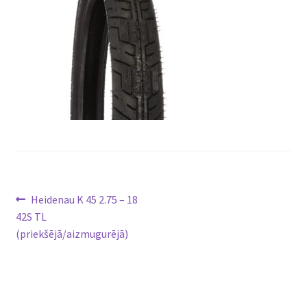
Ziņu
Previous
Heidenau K 45 2.75 – 18
post:
42S TL
izvēlne
(priekšējā/aizmugurējā)