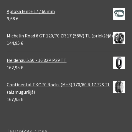
Aploka lente 17 / 60mm
9,68
€
Michelin Road 6 GT 120/70 ZR 17 (58W) TL (priekšējā)
144,95
€
Heidenau 5.50 - 16 82P P29 TT
162,95
€
Continental TKC 70 Rocks (M+S) 170/60 R 17 72S TL
(aizmugurējā)
167,95
€
Jaunākās ziņas