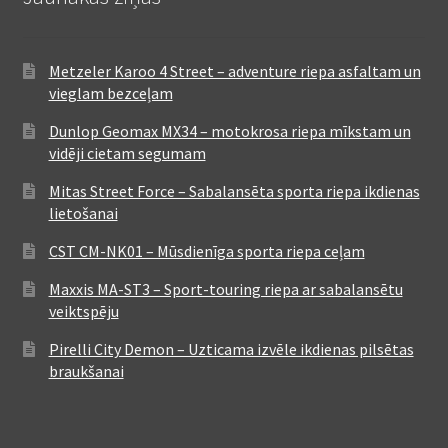
Metzeler Karoo 4 Street – adventure riepa asfaltam un
vieglam bezceļam
Dunlop Geomax MX34 – motokrosa riepa mīkstam un
vidēji cietam segumam
Mitas Street Force – Sabalansēta sporta riepa ikdienas
lietošanai
CST CM-NK01 – Mūsdienīga sporta riepa ceļam
Maxxis MA-ST3 – Sport-touring riepa ar sabalansētu
veiktspēju
Pirelli City Demon – Uzticama izvēle ikdienas pilsētas
braukšanai