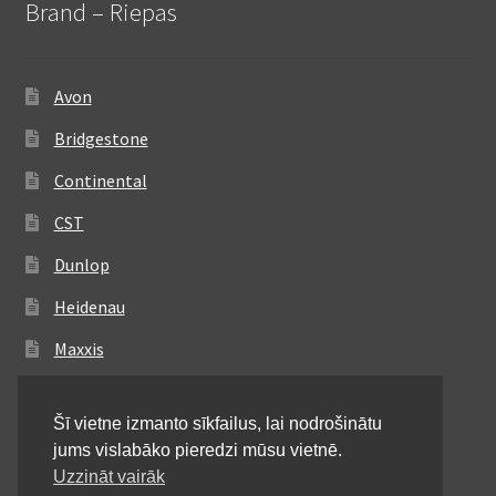
Brand – Riepas
Avon
Bridgestone
Continental
CST
Dunlop
Heidenau
Maxxis
Metzeler
Šī vietne izmanto sīkfailus, lai nodrošinātu
Michelin
jums vislabāko pieredzi mūsu vietnē.
Mitas
Uzzināt vairāk