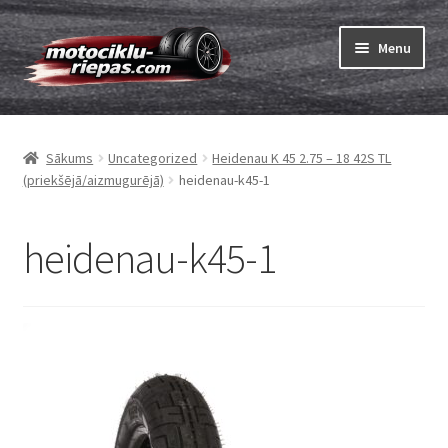
Skip
Skip
Menu
to
to
navigation
content
Expand
Riepas
child
Sākums
Uncategorized
Heidenau K 45 2.75 – 18 42S TL
menu
Expand
Kameras
(priekšējā/aizmugurējā)
heidenau-k45-1
child
menu
Pasūtīt
heidenau-k45-1
Expand
Viss par riepām
child
menu
Tests
Expand
Zīmoli
child
menu
Kontakti