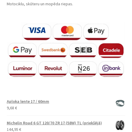
Motociklu, skūteru un mopēda riepas.
Aploka lente 17 / 60mm
9,68
€
Michelin Road 6 GT 120/70 ZR 17 (58W) TL (priekšējā)
144,95
€