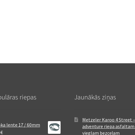
ulāras riepas
Jaunākās ziņas
Metzeler Karoo 4 Street 
ka lente 17 / 60mm
adventure riepa asfaltam
8
€
vieglam bezceļam