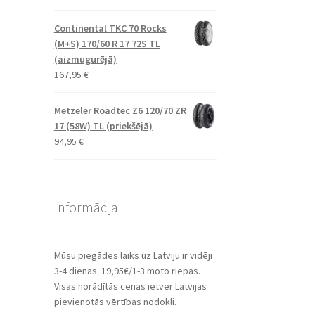
Continental TKC 70 Rocks
(M+S) 170/60 R 17 72S TL
(aizmugurējā)
167,95
€
Metzeler Roadtec Z6 120/70 ZR
17 (58W) TL (priekšējā)
94,95
€
Informācija
Mūsu piegādes laiks uz Latviju ir vidēji
3-4 dienas. 19,95€/1-3 moto riepas.
Visas norādītās cenas ietver Latvijas
pievienotās vērtības nodokli.