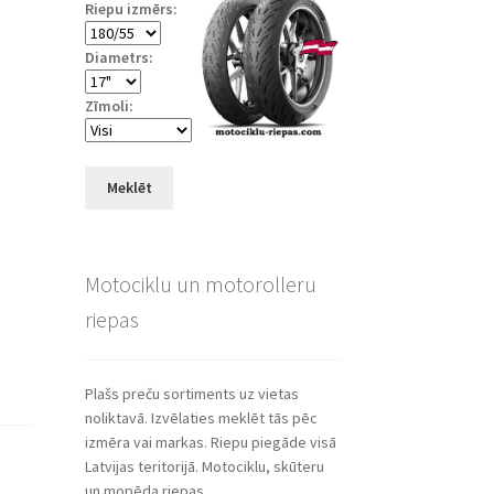
Riepu izmērs:
Diametrs:
Zīmoli:
Meklēt
Motociklu un motorolleru
riepas
Plašs preču sortiments uz vietas
noliktavā. Izvēlaties meklēt tās pēc
izmēra vai markas. Riepu piegāde visā
Latvijas teritorijā. Motociklu, skūteru
un mopēda riepas.