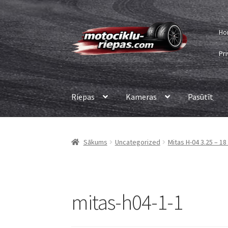
Skip
Skip
Ho
to
to
navigation
content
Pri
Riepas
Kameras
Pasūtīt
Sākums
Uncategorized
Mitas H-04 3.25 – 18
mitas-h04-1-1