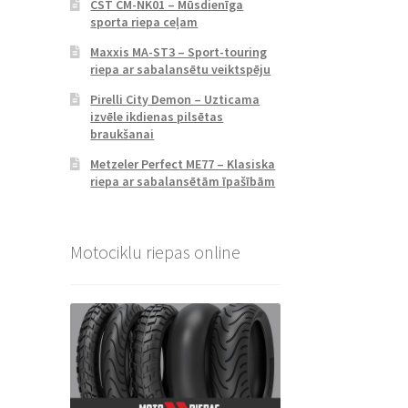
CST CM-NK01 – Mūsdienīga
sporta riepa ceļam
Maxxis MA-ST3 – Sport-touring
riepa ar sabalansētu veiktspēju
Pirelli City Demon – Uzticama
izvēle ikdienas pilsētas
braukšanai
Metzeler Perfect ME77 – Klasiska
riepa ar sabalansētām īpašībām
Motociklu riepas online