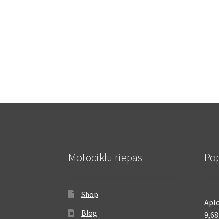
Motociklu riepas
Pop
Shop
Aplo
Blog
9,6