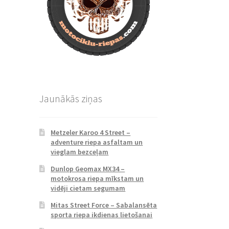
Jaunākās ziņas
Metzeler Karoo 4 Street –
adventure riepa asfaltam un
vieglam bezceļam
Dunlop Geomax MX34 –
motokrosa riepa mīkstam un
vidēji cietam segumam
Mitas Street Force – Sabalansēta
sporta riepa ikdienas lietošanai