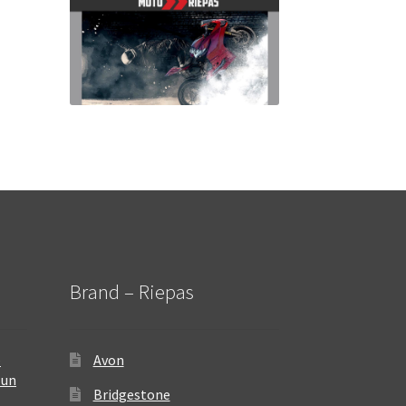
Brand – Riepas
–
Avon
 un
Bridgestone