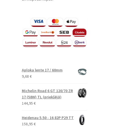
Aploka lente 17 / 60mm
9,68
€
Michelin Road 6 GT 120/70 ZR
17 (58W) TL (priekšējā)
144,95
€
Heidenau 5.50 - 16 82P P29 TT
158,95
€