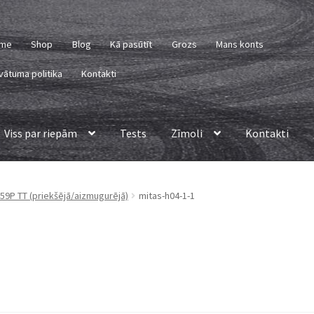
me
Shop
Blog
Kā pasūtīt
Grozs
Mans konts
vātuma politika
Kontakti
Viss par riepām
Tests
Zīmoli
Kontakti
 59P TT (priekšējā/aizmugurējā)
mitas-h04-1-1