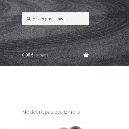
Meklēt:
Meklēt
0,00
€
0 items
Meklēt riepas pēc izmēra