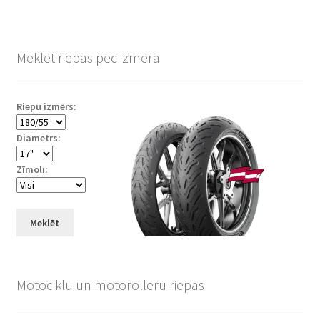
Meklēt riepas pēc izmēra
Riepu izmērs:
Diametrs:
Zīmoli:
Meklēt
Motociklu un motorolleru riepas