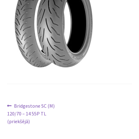
Ziņu
Previous
Bridgestone SC (M)
post:
120/70 – 14 55P TL
izvēlne
(priekšējā)