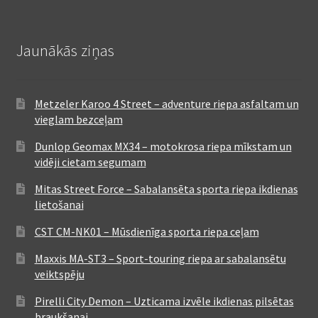
Jaunākās ziņas
Metzeler Karoo 4 Street – adventure riepa asfaltam un
vieglam bezceļam
Dunlop Geomax MX34 – motokrosa riepa mīkstam un
vidēji cietam segumam
Mitas Street Force – Sabalansēta sporta riepa ikdienas
lietošanai
CST CM-NK01 – Mūsdienīga sporta riepa ceļam
Maxxis MA-ST3 – Sport-touring riepa ar sabalansētu
veiktspēju
Pirelli City Demon – Uzticama izvēle ikdienas pilsētas
braukšanai