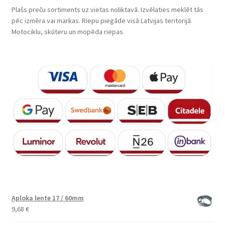
Plašs preču sortiments uz vietas noliktavā. Izvēlaties meklēt tās
pēc izmēra vai markas. Riepu piegāde visā Latvijas teritorijā.
Motociklu, skūteru un mopēda riepas.
Aploka lente 17 / 60mm
9,68
€