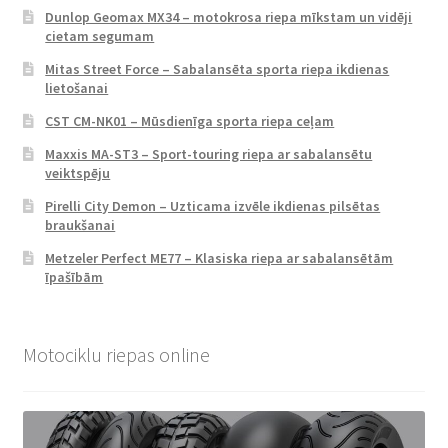
Dunlop Geomax MX34 – motokrosa riepa mīkstam un vidēji
cietam segumam
Mitas Street Force – Sabalansēta sporta riepa ikdienas
lietošanai
CST CM-NK01 – Mūsdienīga sporta riepa ceļam
Maxxis MA-ST3 – Sport-touring riepa ar sabalansētu
veiktspēju
Pirelli City Demon – Uzticama izvēle ikdienas pilsētas
braukšanai
Metzeler Perfect ME77 – Klasiska riepa ar sabalansētām
īpašībām
Motociklu riepas online