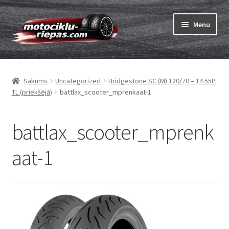
Skip
Skip
Menu
to
to
navigation
content
Expand
Riepas
child
Sākums
Uncategorized
Bridgestone SC (M) 120/70 – 14 55P
menu
Expand
Kameras
TL (priekšējā)
battlax_scooter_mprenkaat-1
child
menu
Pasūtīt
battlax_scooter_mprenk
Expand
Viss par riepām
aat-1
child
menu
Tests
Expand
Zīmoli
child
menu
Kontakti