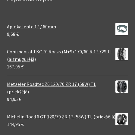
Aploka lente 17 / 60mm
9,68
€
Continental TKC 70 Rocks (M+S) 170/60 R 17 72S TL
(aizmugurējā)
167,95
€
Metzeler Roadtec Z6 120/70 ZR 17 (58W) TL
(priekšējā)
94,95
€
Michelin Road 6 GT 120/70 ZR 17 (58W) TL (priekšējā)
144,95
€