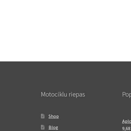
Motociklu riepas
Pop
Shop
Aplo
Blog
9,6