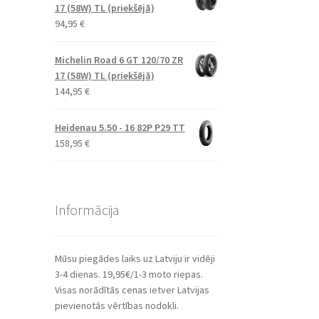
17 (58W) TL (priekšējā)
94,95
€
Michelin Road 6 GT 120/70 ZR
17 (58W) TL (priekšējā)
144,95
€
Heidenau 5.50 - 16 82P P29 TT
158,95
€
Informācija
Mūsu piegādes laiks uz Latviju ir vidēji
3-4 dienas. 19,95€/1-3 moto riepas.
Visas norādītās cenas ietver Latvijas
pievienotās vērtības nodokli.