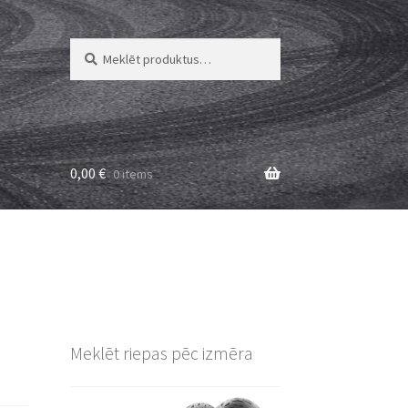
Meklēt:
Meklēt
0,00
€
0 items
Meklēt riepas pēc izmēra