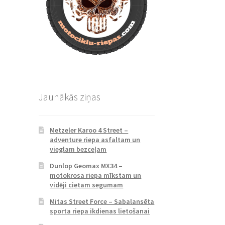
Jaunākās ziņas
Metzeler Karoo 4 Street –
adventure riepa asfaltam un
vieglam bezceļam
Dunlop Geomax MX34 –
motokrosa riepa mīkstam un
vidēji cietam segumam
Mitas Street Force – Sabalansēta
sporta riepa ikdienas lietošanai