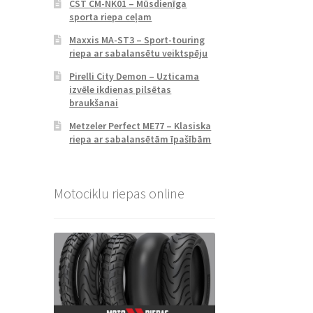
CST CM-NK01 – Mūsdienīga
sporta riepa ceļam
Maxxis MA-ST3 – Sport-touring
riepa ar sabalansētu veiktspēju
Pirelli City Demon – Uzticama
izvēle ikdienas pilsētas
braukšanai
Metzeler Perfect ME77 – Klasiska
riepa ar sabalansētām īpašībām
Motociklu riepas online