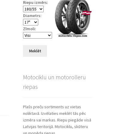
Riepu izmērs:
Diametrs:
Zīmoli:
Meklēt
Motociklu un motorolleru
riepas
Plašs preču sortiments uz vietas
noliktavā. Izvēlaties meklēt tās pēc
izmēra vai markas. Riepu piegāde visā
Latvijas teritorijā. Motociklu, skūteru
un mopēda riepas.