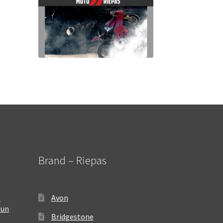
Brand – Riepas
–
Avon
 un
Bridgestone