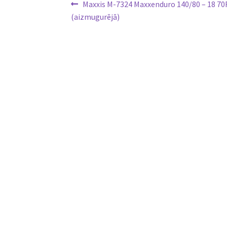
Ziņu
Previous
Maxxis M-7324 Maxxenduro 140/80 – 18 70
post:
(aizmugurējā)
izvēlne