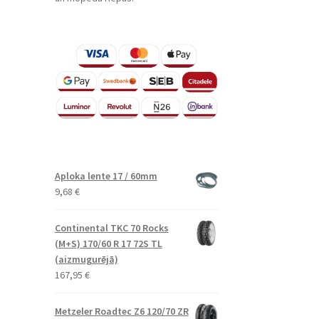
Aploka lente 17 / 60mm
9,68
€
Continental TKC 70 Rocks
(M+S) 170/60 R 17 72S TL
(aizmugurējā)
167,95
€
Metzeler Roadtec Z6 120/70 ZR