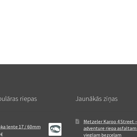
ulāras riepas
Jaunākās ziņas
Metzeler Karoo 4 Street 
ka lente 17 / 60mm
adventure riepa asfaltam
8
€
vieglam bezceļam