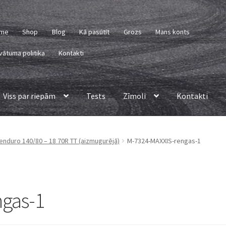
me
Shop
Blog
Kā pasūtīt
Grozs
Mans konts
vātuma politika
Kontakti
Viss par riepām
Tests
Zīmoli
Kontakti
enduro 140/80 – 18 70R TT (aizmugurējā)
M-7324-MAXXIS-rengas-1
gas-1