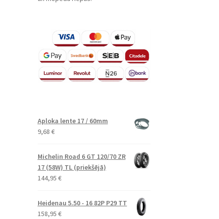
Aploka lente 17 / 60mm
9,68
€
Michelin Road 6 GT 120/70 ZR
17 (58W) TL (priekšējā)
144,95
€
Heidenau 5.50 - 16 82P P29 TT
158,95
€