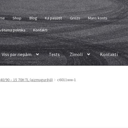
me
Shop
Blog
Kā pasūtīt
Grozs
Mans konts
vātuma politika
Kontakti
Viss par riepām
Tests
Zīmoli
Kontakti
0/90 – 15 70H TL (aizmugurējā)
c6011ww-1