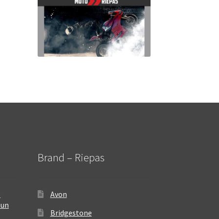
Brand – Riepas
–
Avon
 un
Bridgestone