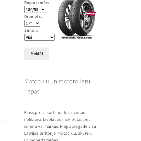
Riepu izmērs:
Diametrs:
Zīmoli:
Meklēt
Motociklu un motorolleru
riepas
Plašs preču sortiments uz vietas
noliktavā. Izvēlaties meklēt tās pēc
izmēra vai markas. Riepu piegāde visā
Latvijas teritorijā. Motociklu, skūteru
un mopēda riepas.