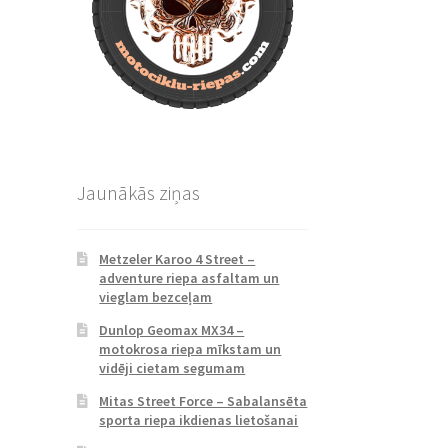
Jaunākās ziņas
Metzeler Karoo 4 Street –
adventure riepa asfaltam un
vieglam bezceļam
Dunlop Geomax MX34 –
motokrosa riepa mīkstam un
vidēji cietam segumam
Mitas Street Force – Sabalansēta
sporta riepa ikdienas lietošanai