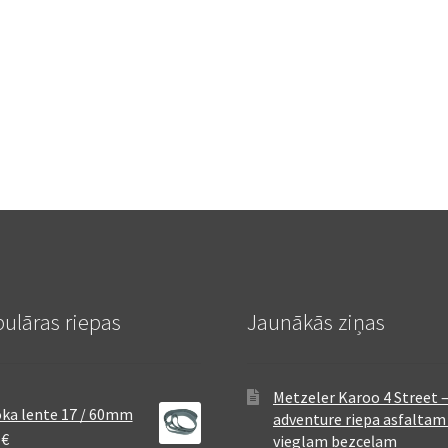
ulāras riepas
Jaunākās ziņas
Metzeler Karoo 4 Street 
ka lente 17 / 60mm
adventure riepa asfaltam
8
€
vieglam bezceļam