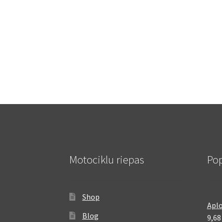
Motociklu riepas
Pop
Shop
Aplo
Blog
9,6