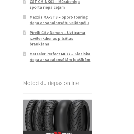
CST CM-NK01 – Mūsdienīga
sporta riepa ceļam
Maxxis MA-ST3 – Sport-touring
riepa ar sabalansētu veiktspēju
Pirelli City Demon – Uzticama
izvēle ikdienas pilsētas
braukšanai
Metzeler Perfect ME77 – Klasiska
riepa ar sabalansētām īpašībām
Motociklu riepas online