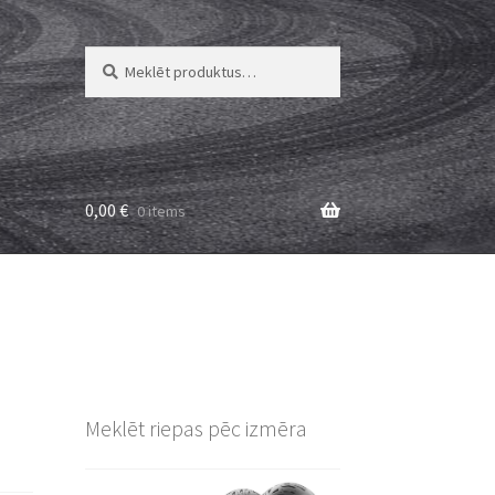
Meklēt:
Meklēt
0,00
€
0 items
Meklēt riepas pēc izmēra