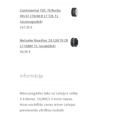
Continental TKC 70 Rocks
(M+S) 170/60 R 17 72S TL
(aizmugurējā)
167,95
€
Metzeler Roadtec Z6 120/70 ZR
17 (58W) TL (priekšējā)
94,95
€
Informācija
Mūsu piegādes laiks uz Latviju ir vidēji
3-4 dienas. 19,95€/1-3 moto riepas.
Visas norādītās cenas ietver Latvijas
pievienotās vērtības nodokli.