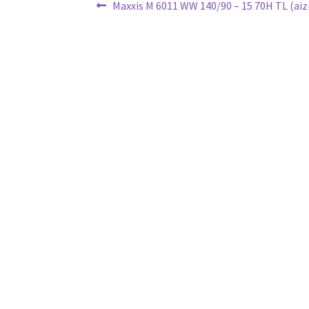
Ziņu
Previous
Maxxis M 6011 WW 140/90 – 15 70H TL (ai
post:
izvēlne